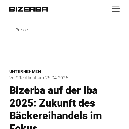
Kontakt
zurück
Presse
MyBizerba
Produkte & Lösungen
Europa
Jobs
DE
|
IT
|
FR
ch
Amerika
Branchen
UNTERNEHMEN
Asien
Veröffentlicht am 25.04.2025
Experience
Bizerba auf der iba
Australien
2025: Zukunft des
Service
Bäckereihandels im
Afrika
Unternehmen
Fokus