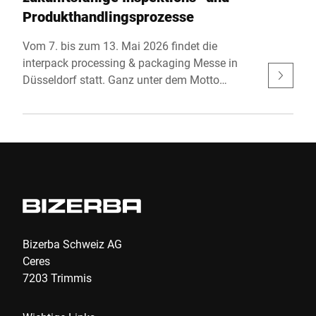
Produkthandlingsprozesse
Vom 7. bis zum 13. Mai 2026 findet die
interpack processing & packaging Messe in
Düsseldorf statt. Ganz unter dem Motto
“simply unique” stellt BIZERBA automatisierte
End-of-Line-Prozesse sowie integrative
Inspektionssysteme einem grossen
Fachpublikum vor. Zu finden ist BIZERBA in
Halle 14, an Stand C55.
Bizerba Schweiz AG
Ceres
7203 Trimmis