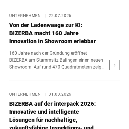
Commerce-Logistik. Gemeinsam mit seinem
Partner Bluhm Weber zeigt das Unternehmen
an Stand F40 in der Haupthalle innovative
UNTERNEHMEN
|
22.07.2026
Lösungen für effiziente Versandprozesse.
Von der Ladenwaage zur KI:
Parallel zur Messe findet mit der eCommerce
BIZERBA macht 160 Jahre
Expo zudem das grösste E-Commerce-Event
Innovation in Showroom erlebbar
des Vereinigten Königreichs statt.
160 Jahre nach der Gründung eröffnet
BIZERBA am Stammsitz Balingen einen neuen
Showroom. Auf rund 470 Quadratmetern zeigt
das Familienunternehmen, wie KI-gestützte
Objekterkennung, Self-Checkout sowie
industrielle Wiege-, Inspektions- und
Automatisierungslösungen reale Prozesse in
UNTERNEHMEN
|
31.03.2026
Handel und Industrie verbessern. Mit einer
BIZERBA auf der interpack 2026:
Investition von rund 1,5 Millionen Euro setzt
Innovative und intelligente
BIZERBA ein klares Zeichen für seinen Ur-
Lösungen für nachhaltige,
sprungsort und heutigen Hauptsitz.
zukunftsfähige Inspektions- und