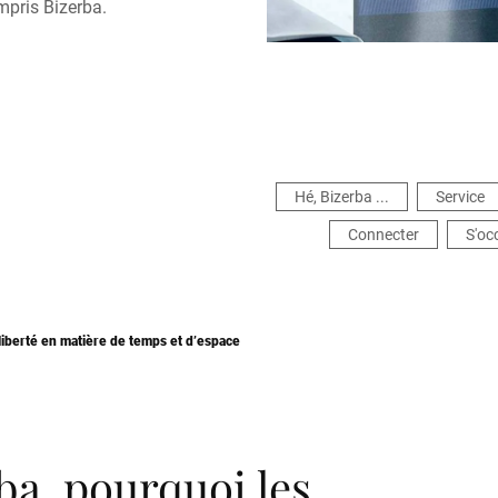
mpris Bizerba.
Hé, Bizerba ...
Service
Connecter
S'oc
liberté en matière de temps et d’espace
ba, pourquoi les