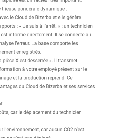
 trieuse pondérale dynamique :
avec le Cloud de Bizerba et elle génère
orts : « Je suis à l’arrêt. » ; un technicien
 est informé directement. Il se connecte au
nalyse l’erreur. La base comporte les
nement enregistrés.
a pièce X est desserrée ». Il transmet
ormation à votre employé présent sur le
nnage et la production reprend. Ce
vantages du Cloud de Bizerba et ses services
nt
ûts, car le déplacement du technicien
ur l'environnement, car aucun CO2 n’est
ien ne s’est pas déplacé