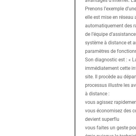
Prenons l’exemple d’une
elle est mise en réseau 
automatiquement des rapp
de l’équipe d’assistance
système à distance et a
paramètres de fonction
Son diagnostic est : « L
immédiatement cette inf
site. Il procède au dépa
processus illustre les a
à distance :
vous agissez rapideme
vous économisez des co
devient superflu
vous faites un geste po
émis puisque le technic