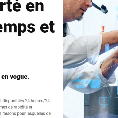
rté en
Suisse
Turquie
emps et
Royaume-Uni
 en vogue.
nt disponibles 24 heures/24.
mes de rapidité et
s raisons pour lesquelles de