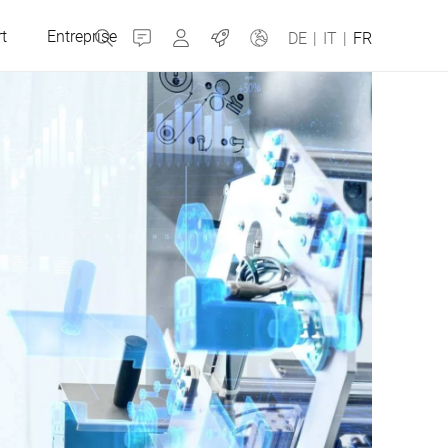
t
Entreprise
Contact
MyBizerba
Jobs
DE
|
IT
|
FR
République tchèque
Grèce
Pays-Bas
Russie
Espagne