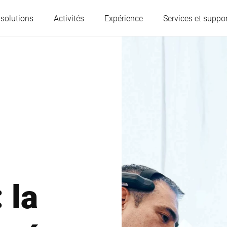
 solutions
Activités
Expérience
Services et suppor
L'Autriche
Belgique
France
Allemagne
Hongrie
Italie
 la
Pologne
Portugal
Serbie
Slovaquie