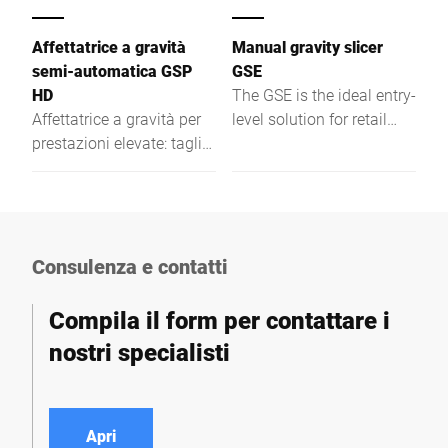
Affettatrice a gravità
Manual gravity slicer
semi-automatica GSP
GSE
HD
The GSE is the ideal entry-
Affettatrice a gravità per
level solution for retail
prestazioni elevate: taglio
and food service – safe,
preciso, scorrimento
hygienic, ergonomic,
fluido e funzioni avanzate
energy-efficient, and cost-
per un lavoro continuo e
effective.
controllato.
Consulenza e contatti
Compila il form per contattare i
nostri specialisti
Apri