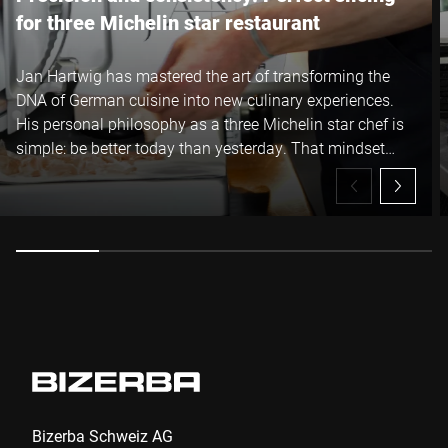
for three Michelin star restaurant
Jan Hartwig has mastered the art of transforming the
DNA of German cuisine into new culinary experiences.
His personal philosophy as a three Michelin star chef is
simple: be better today than yesterday. That mindset
drives him to continuously refine both his cooking and
the tools he relies on. The latest addition to the JAN
kitchen is the Bizerba VSP manual slicer.
Bizerba Schweiz AG