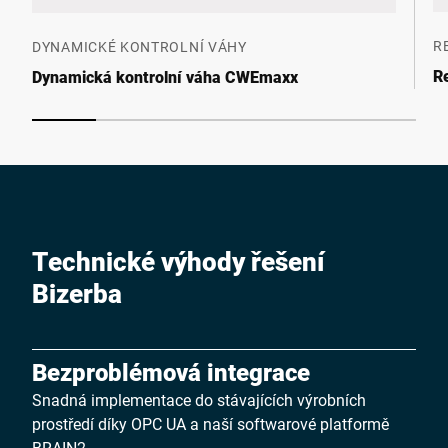
R
DYNAMICKÉ KONTROLNÍ VÁHY
R
Dynamická kontrolní váha CWEmaxx
Technické výhody řešení
Bizerba
Bezproblémová integrace
Snadná implementace do stávajících výrobních
prostředí díky OPC UA a naší softwarové platformě
BRAIN2.