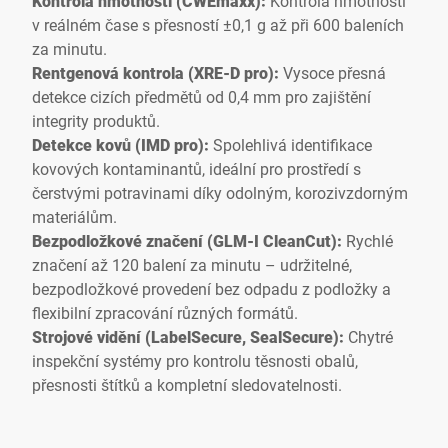
Kontrola hmotnosti (CWEmaxx):
Kontrola hmotnosti
v reálném čase s přesností ±0,1 g až při 600 baleních
za minutu.
Rentgenová kontrola (XRE-D pro):
Vysoce přesná
detekce cizích předmětů od 0,4 mm pro zajištění
integrity produktů.
Detekce kovů (IMD pro):
Spolehlivá identifikace
kovových kontaminantů, ideální pro prostředí s
čerstvými potravinami díky odolným, korozivzdorným
materiálům.
Bezpodložkové značení (GLM-I CleanCut):
Rychlé
značení až 120 balení za minutu – udržitelné,
bezpodložkové provedení bez odpadu z podložky a
flexibilní zpracování různých formátů.
Strojové vidění (LabelSecure, SealSecure):
Chytré
inspekční systémy pro kontrolu těsnosti obalů,
přesnosti štítků a kompletní sledovatelnosti.