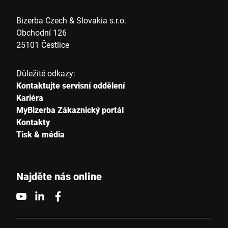
Telefon *
Bizerba Czech & Slovakia s.r.o.
Obchodní 126
25101 Čestlice
Ulice *
Důležité odkazy:
Kontaktujte servisní oddělení
Poštovní směrovací číslo *
Kariéra
MyBizerba Zákaznický portál
Kontakty
Tisk & média
Město *
Země *
Najděte nás online
Vaše zpráva *