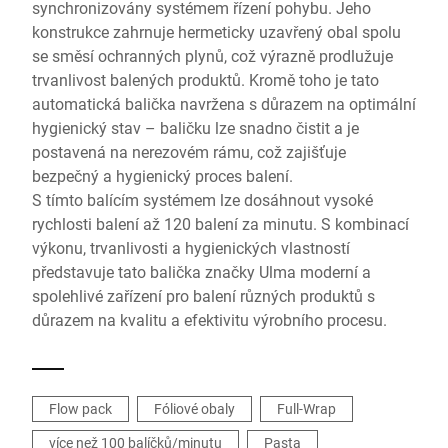
synchronizovány systémem řízení pohybu. Jeho
konstrukce zahrnuje hermeticky uzavřený obal spolu
se směsí ochranných plynů, což výrazně prodlužuje
trvanlivost balených produktů. Kromě toho je tato
automatická balička navržena s důrazem na optimální
hygienický stav – baličku lze snadno čistit a je
postavená na nerezovém rámu, což zajišťuje
bezpečný a hygienický proces balení.
S tímto balícím systémem lze dosáhnout vysoké
rychlosti balení až 120 balení za minutu. S kombinací
výkonu, trvanlivosti a hygienických vlastností
představuje tato balička značky Ulma moderní a
spolehlivé zařízení pro balení různých produktů s
důrazem na kvalitu a efektivitu výrobního procesu.
Flow pack
Fóliové obaly
Full-Wrap
více než 100 balíčků/minutu
Pasta