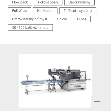
Flow pack
Fóliové obaly
Balící systémy
Full-Wrap
Horizontal
Zařízení a systémy
Potravinářský průmysl
Balení
ULMA
50 - 100 balíčků/minutu