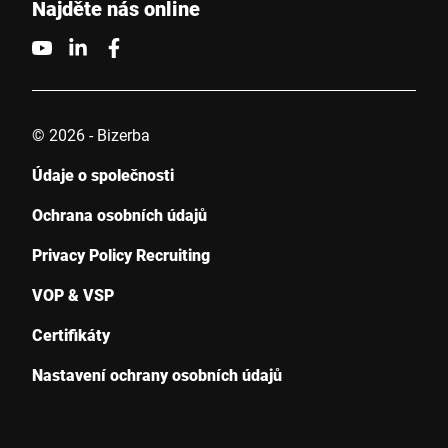
Najděte nás online
Vaše zpráva *
© 2026 - Bizerba
Údaje o společnosti
Ochrana osobních údajů
Privacy Policy Recruiting
Tímto potvrzuji, že souhlasím s použitím svých údajů ke
zpracování tohoto požadavku Další informace naleznete v
VOP & VSP
Prohlášení o ochraně údajů
*
Certifikáty
Anti-Robot Verification
Nastavení ochrany osobních údajů
Click to start verification
Friendly
Captcha ⇗