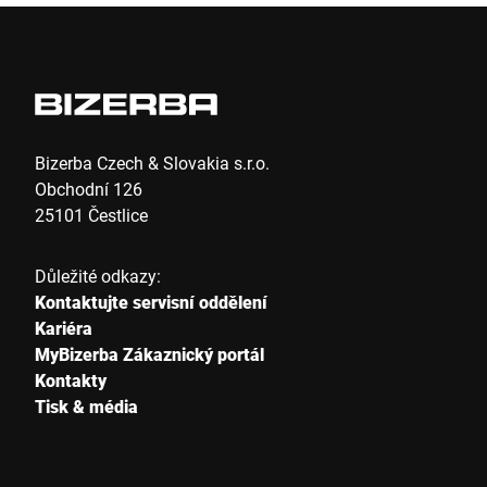
E-mail *
Telefon *
Bizerba Czech & Slovakia s.r.o.
Obchodní 126
25101 Čestlice
Ulice *
Důležité odkazy:
Kontaktujte servisní oddělení
Poštovní směrovací číslo *
Kariéra
MyBizerba Zákaznický portál
Kontakty
Tisk & média
Město *
Země *