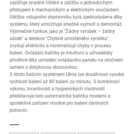
zajišťuje snadné čištění a údržbu s jednoduchým
přístupem k mechanickým a elektrickým součástem.
Údržba vstupního dopravníku byla zjednodušena díky
systému, který umožňuje snadné vyjmutí a demontáž.
Výjimečné funkce, jako je "Žádný výrobek – žádný
sáček" a detekce "Chybně umístěného výrobku",
zvyšují efektivitu a minimalizují chyby v procesu
balení. Ovládání baličky je intuitivní a uživatelsky
přívětivé díky umístění ovládacího panelu na otočném
rameni s dotykovou obrazovkou.
S tímto balícím systémem Ulma lze dosáhnout vysoké
rychlosti balení až 80 balení za minutu. S kombinací
výkonu, trvanlivosti a hygienických vlastností
představuje tato automatická balička moderní a
spolehlivé zařízení vhodné pro balení čerstvých
potravin.