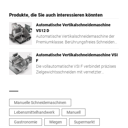
Produkte, die Sie auch interessieren könnten
Automatische Vertikalschneidemaschine
VS12 D
Automatische Vertikalschneidemaschine der
Premiumklasse. Berührungsfreies Schneiden
für maximale Hygiene und optimale
Präsentation.
Automatische Vertikalschneidemaschine VSI
F
Die vollautomatische VSI F verbindet präzises
Zielgewichtsschneiden mit vernetzter
Prozessintegration für mehr Flexibilität und
Effizienz.
Manuelle Schneidemaschinen
Lebensmittelhandwerk
Manuell
Gastronomie
Wiegen
Supermarkt