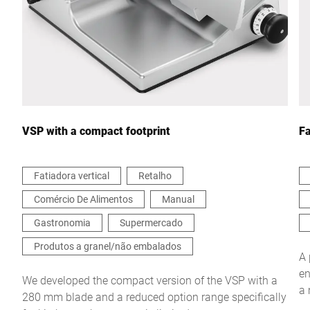
País *
Contacte-nos *
VSP with a compact footprint
Fa
Fatiadora vertical
Retalho
Comércio De Alimentos
Manual
Confirmo que concordo com o uso dos meus dados para
processar essa solicitação Informações adicionais podem ser
Gastronomia
Supermercado
encontradas no
Declaração de proteção de dados
*
Produtos a granel/não embalados
A 
en
Anti-Robot Verification
We developed the compact version of the VSP with a
a 
Click to start verification
280 mm blade and a reduced option range specifically
ad
Friendly
Captcha ⇗