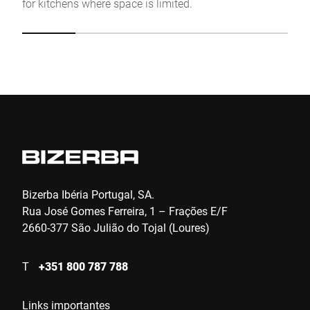
for kitchens where space is limited.
de
fe
am
Enviar
di
gr
pr
de
mm
co
es
co
Bizerba Ibéria Portugal, SA.
Rua José Gomes Ferreira, 1 – Frações E/F
2660-377 São Julião do Tojal (Loures)
T
+351 800 787 788
Links importantes