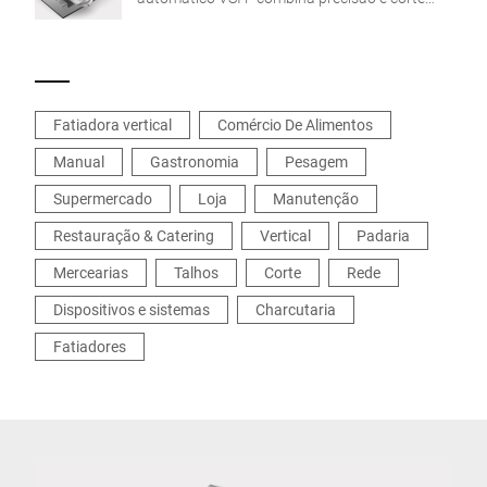
para o peso pretendido, bem como a
integração em rede no processo de produção.
A solução personalizada para uma maior
flexibilidade e eficiência.
Fatiadora vertical
Comércio De Alimentos
Manual
Gastronomia
Pesagem
Supermercado
Loja
Manutenção
Restauração & Catering
Vertical
Padaria
Mercearias
Talhos
Corte
Rede
Dispositivos e sistemas
Charcutaria
Fatiadores