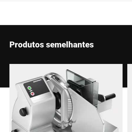
Empresa *
E-mail *
Produtos semelhantes
Telefone *
Rua *
Código Postal *
Cidade *