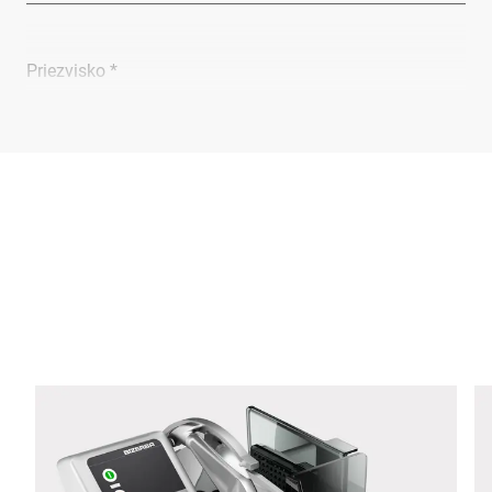
Priezvisko *
Spoločnosť *
E-mail *
Telefon *
Ulica *