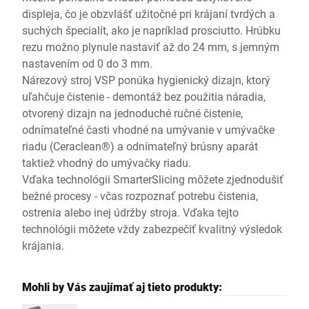
displeja, čo je obzvlášť užitočné pri krájaní tvrdých a
suchých špecialít, ako je napríklad prosciutto. Hrúbku
rezu možno plynule nastaviť až do 24 mm, s jemným
nastavením od 0 do 3 mm.
Nárezový stroj VSP ponúka hygienický dizajn, ktorý
uľahčuje čistenie - demontáž bez použitia náradia,
otvorený dizajn na jednoduché ručné čistenie,
odnímateľné časti vhodné na umývanie v umývačke
riadu (Ceraclean®) a odnímateľný brúsny aparát
taktiež vhodný do umývačky riadu.
Vďaka technológii SmarterSlicing môžete zjednodušiť
bežné procesy - včas rozpoznať potrebu čistenia,
ostrenia alebo inej údržby stroja. Vďaka tejto
technológii môžete vždy zabezpečiť kvalitný výsledok
krájania.
Mohli by Vás zaujímať aj tieto produkty: