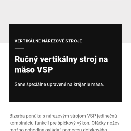
Globálna webová stránka
VERTIKÁLNE NÁREZOVÉ STROJE
Ručný vertikálny stroj na
mäso VSP
Sane špeciálne upravené na krájanie mäsa.
Bizerba ponúka s nárezovým strojom VSP jedinečnú
kombináciu funkcií pre špičkový výkon. Otáčky nožov
možno pohodlne ovládať pomocou dotykového