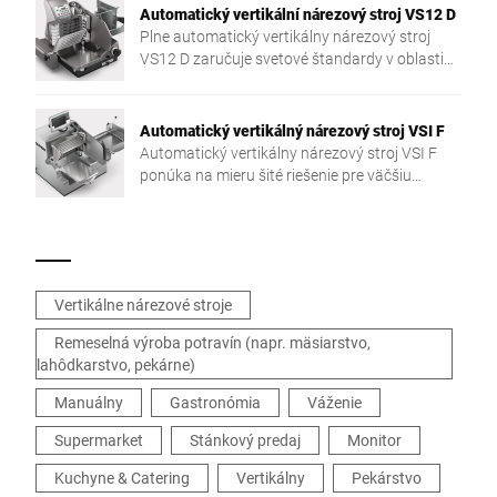
Automatický vertikální nárezový stroj VS12 D
Plne automatický vertikálny nárezový stroj
VS12 D zaručuje svetové štandardy v oblasti
ergonómie, hygieny a bezpečnosti.
Automatický vertikálný nárezový stroj VSI F
Automatický vertikálny nárezový stroj VSI F
ponúka na mieru šité riešenie pre väčšiu
flexibilitu a efektívnosť krájania nielen vo
výrobnom závode.
Vertikálne nárezové stroje
Remeselná výroba potravín (napr. mäsiarstvo,
lahôdkarstvo, pekárne)
Manuálny
Gastronómia
Váženie
Supermarket
Stánkový predaj
Monitor
Kuchyne & Catering
Vertikálny
Pekárstvo