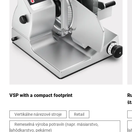
Poštové smerovacie číslo *
Mesto *
Štáť *
Vaša správa *
VSP with a compact footprint
Ru
š
Vertikálne nárezové stroje
Retail
Remeselná výroba potravín (napr. mäsiarstvo,
Týmto potvrdzujem, že súhlasím s použitím svojich údajov na
lahôdkarstvo, pekárne)
la