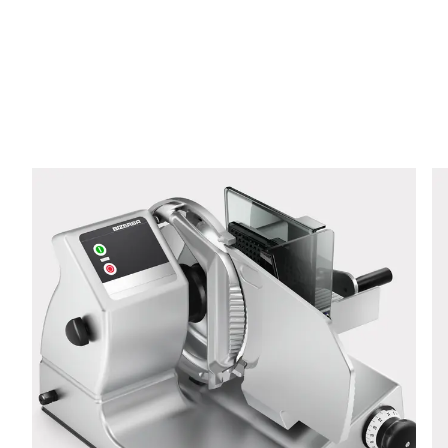
Email *
Teléfono *
Calle *
Código postal *
Ciudad *
País *