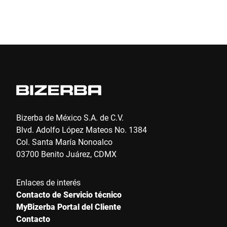
di
Enviar
sa
im
pr
co
va
un
pe
es
Bizerba de México S.A. de C.V.
p
Blvd. Adolfo López Mateos No. 1384
Col. Santa María Nonoalco
03700 Benito Juárez, CDMX
Enlaces de interés
Contacto de Servicio técnico
MyBizerba Portal del Cliente
Contacto