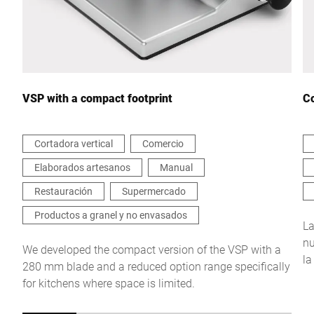
Escríbenos tu mensaje *
VSP with a compact footprint
Co
Cortadora vertical
Comercio
Elaborados artesanos
Manual
Por la presente confirmo que acepto el uso de mis datos para
procesar esta solicitud Se puede encontrar más información en
Restauración
Supermercado
Declaración de protección de datos
*
Productos a granel y no envasados
La
nu
Anti-Robot Verification
We developed the compact version of the VSP with a
la
Click to start verification
280 mm blade and a reduced option range specifically
gé
Friendly
Captcha ⇗
for kitchens where space is limited.
pe
tr