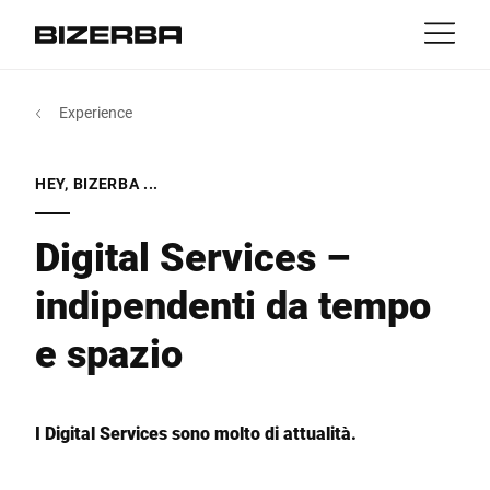
Contatti
Indietro
Experience
MyBizerba
Prodotti e soluzioni
Europa
Jobs
HEY, BIZERBA ...
DE
|
IT
|
FR
ch
America
Settori
Digital Services –
indipendenti da tempo
Asia
Experience
e spazio
Australia
Servizi e supporto
Africa
I Digital Services sono molto di attualità.
Azienda