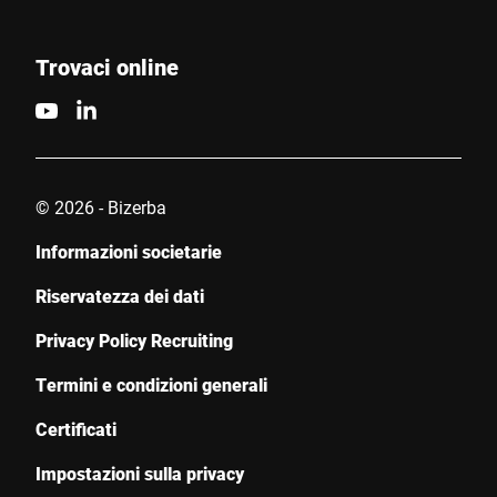
protezione dei dati
*
Trovaci online
Anti-Robot Verification
Click to start verification
Friendly
Captcha ⇗
© 2026 - Bizerba
Invia
Informazioni societarie
Riservatezza dei dati
Privacy Policy Recruiting
Termini e condizioni generali
Certificati
Impostazioni sulla privacy