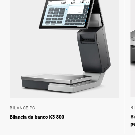
B
BILANCE PC
Bi
Bilancia da banco K3 800
p