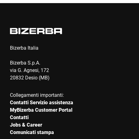
CAP *
Città *
Paese *
Bizerba Italia
Bizerba S.p.A.
via G. Agnesi, 172
Il tuo messaggio *
20832 Desio (MB)
Collegamenti importanti:
Contatti Servizio assistenza
MyBizerba Customer Portal
Contatti
Jobs & Career
Autorizzo l’utilizzo dei miei dati per elaborare questa richiesta.
Comunicati stampa
Ulteriori informazioni sono disponibili in
Dichiarazione di