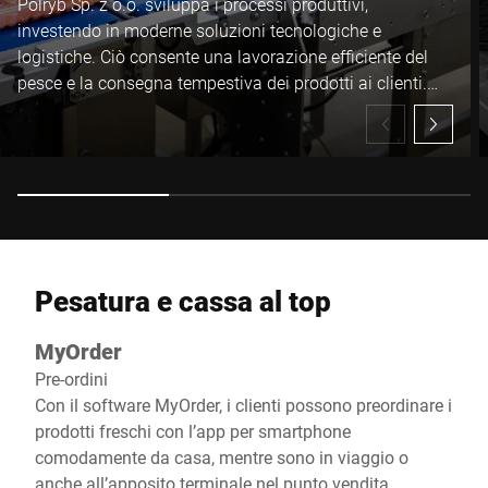
Polryb Sp. z o.o. sviluppa i processi produttivi,
investendo in moderne soluzioni tecnologiche e
logistiche. Ciò consente una lavorazione efficiente del
pesce e la consegna tempestiva dei prodotti ai clienti.
L'azienda combina innovazione ed esperienza,
costruendo una posizione stabile sul mercato.
Pesatura e cassa al top
MyOrder
Pre-ordini
Con il software MyOrder, i clienti possono preordinare i
prodotti freschi con l’app per smartphone
comodamente da casa, mentre sono in viaggio o
anche all’apposito terminale nel punto vendita.