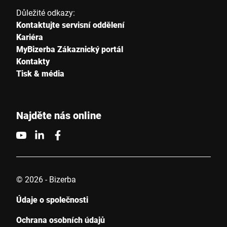
Vaše zpráva *
Důležité odkazy:
Kontaktujte servisní oddělení
Kariéra
MyBizerba Zákaznický portál
Kontakty
Tisk & média
Tímto potvrzuji, že souhlasím s použitím svých údajů ke
zpracování tohoto požadavku Další informace naleznete v
Prohlášení o ochraně údajů
*
Najděte nás online
Anti-Robot Verification
Click to start verification
Friendly
Captcha ⇗
© 2026 - Bizerba
Údaje o společnosti
Odeslat
Ochrana osobních údajů