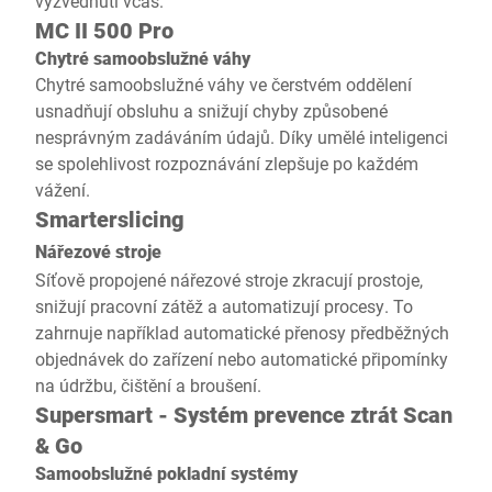
vyzvednutí včas.
MC II 500 Pro
Chytré samoobslužné váhy
Chytré samoobslužné váhy ve čerstvém oddělení
usnadňují obsluhu a snižují chyby způsobené
nesprávným zadáváním údajů. Díky umělé inteligenci
se spolehlivost rozpoznávání zlepšuje po každém
vážení.
Smarterslicing
Nářezové stroje
Síťově propojené nářezové stroje zkracují prostoje,
snižují pracovní zátěž a automatizují procesy. To
zahrnuje například automatické přenosy předběžných
objednávek do zařízení nebo automatické připomínky
na údržbu, čištění a broušení.
Supersmart - Systém prevence ztrát Scan
& Go
Samoobslužné pokladní systémy