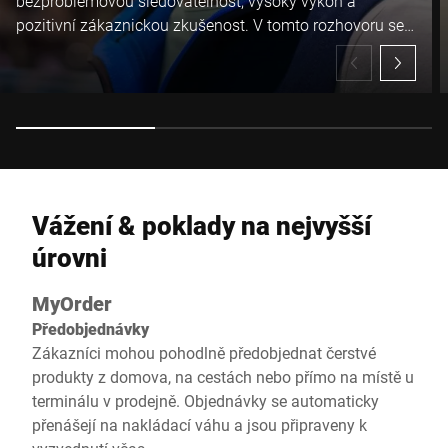
bezproblémovou sledovatelnost, vysoký výkon a
pozitivní zákaznickou zkušenost. V tomto rozhovoru se s
vámi Kilian Leduc, vedoucí řeznictví v E.Leclerc Trélissac
ve Francii, podělí o své zkušenosti s řešeními pro vážení
a sledovatelnost, která usnadnila každodenní práci jeho
týmu a zároveň splnila očekávání zákazníků.
Vážení & poklady na nejvyšší
úrovni
MyOrder
Předobjednávky
Zákazníci mohou pohodlně předobjednat čerstvé
produkty z domova, na cestách nebo přímo na místě u
terminálu v prodejně. Objednávky se automaticky
přenášejí na nakládací váhu a jsou připraveny k