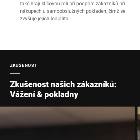
také hrají klíčovou roli při podpoře zákazníků při
nákupech u samoobslužných pokladen, čímž se
zvyšuje jejich loajalita.
ZKUŠENOST
Zkušenost našich zákazníků:
Vážení & pokladny