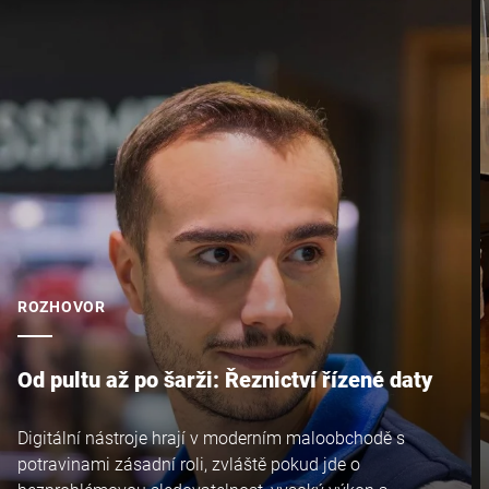
ROZHOVOR
Od pultu až po šarži: Řeznictví řízené daty
Digitální nástroje hrají v moderním maloobchodě s
potravinami zásadní roli, zvláště pokud jde o