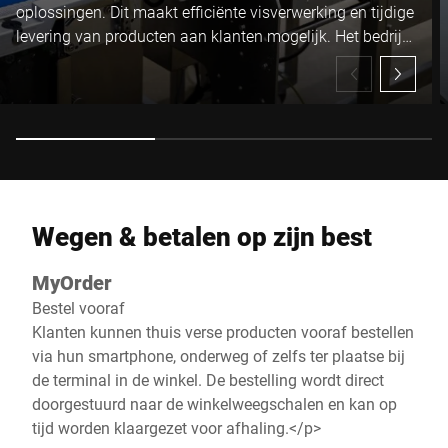
oplossingen. Dit maakt efficiënte visverwerking en tijdige
levering van producten aan klanten mogelijk. Het bedrijf
combineert innovatie met ervaring en bouwt zo aan een
stabiele positie in de markt.
Wegen & betalen op zijn best
MyOrder
Bestel vooraf
Klanten kunnen thuis verse producten vooraf bestellen
via hun smartphone, onderweg of zelfs ter plaatse bij
de terminal in de winkel. De bestelling wordt direct
doorgestuurd naar de winkelweegschalen en kan op
tijd worden klaargezet voor afhaling.</p>