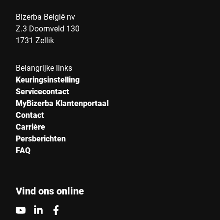
Land *
Bizerba België nv
Z.3 Doornveld 130
1731 Zellik
Uw bericht aan ons *
Belangrijke links
Keuringsinstelling
Servicecontact
MyBizerba Klantenportaal
Contact
Carrière
Persberichten
Ik bevestig hierbij dat ik instem met het gebruik van mijn
FAQ
gegevens om dit verzoek te verwerken Meer informatie is te
vinden in de
Verklaring van gegevensbescherming
*
Vind ons online
Anti-Robot Verification
Click to start verification
Friendly
Captcha ⇗