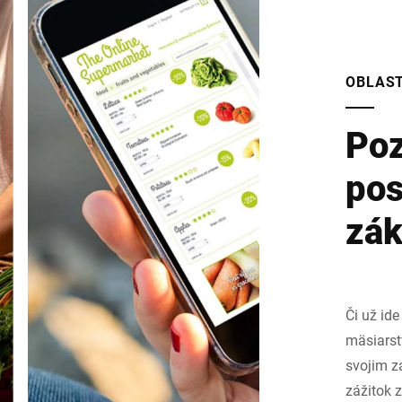
OBLAST
Poz
pos
zák
Či už id
mäsiarst
svojim z
zážitok z