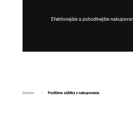
Afrika
Efektívnejšie a pohodlnejšie nakupovan
Globálna webová stránka
Domov
Pozitívne zážitky z nakupovania