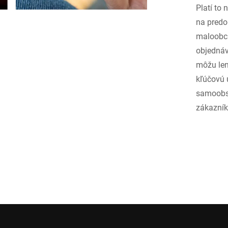
Platí to
na predo
maloobch
objednáv
môžu len
kľúčovú 
samoobsl
zákazník