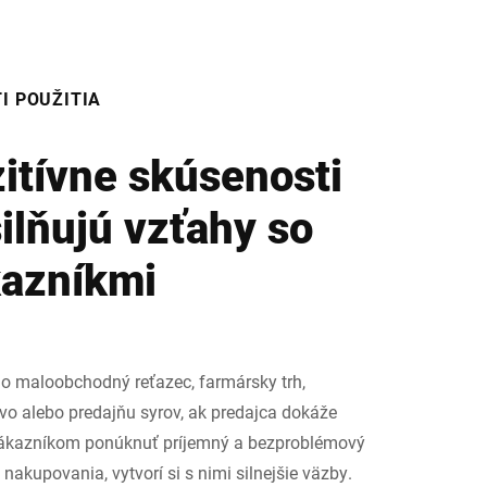
I POUŽITIA
itívne skúsenosti
ilňujú vzťahy so
azníkmi
e o maloobchodný reťazec, farmársky trh,
vo alebo predajňu syrov, ak predajca dokáže
ákazníkom ponúknuť príjemný a bezproblémový
 nakupovania, vytvorí si s nimi silnejšie väzby.