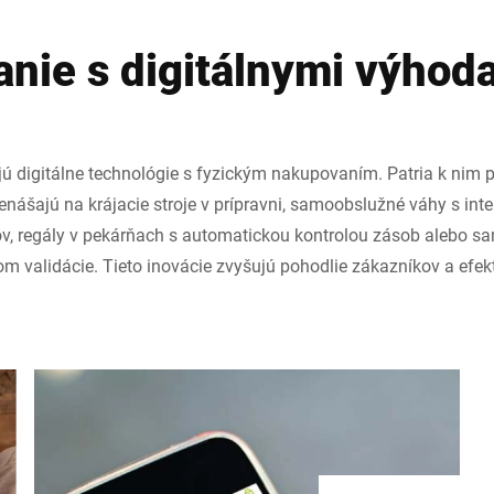
nie s digitálnymi výhod
jú digitálne technológie s fyzickým nakupovaním. Patria k nim 
enášajú na krájacie stroje v prípravni, samoobslužné váhy s int
, regály v pekárňach s automatickou kontrolou zásob alebo s
m validácie. Tieto inovácie zvyšujú pohodlie zákazníkov a efekt