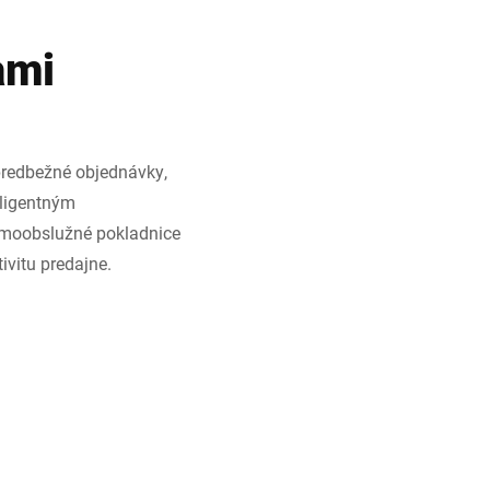
ami
predbežné objednávky,
eligentným
amoobslužné pokladnice
ivitu predajne.