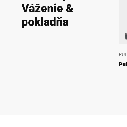
Váženie &
pokladňa
PU
Pu