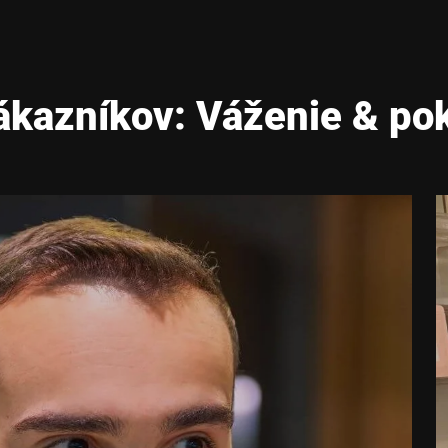
ákazníkov: Váženie & po