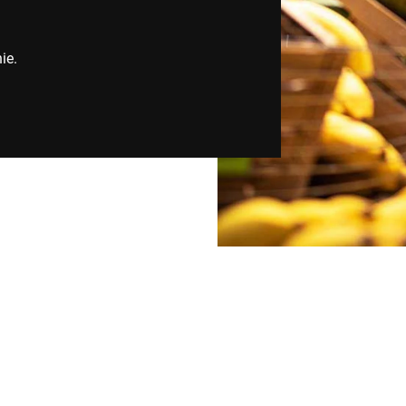
Švajčiarsko
Turecko
ie.
Spojene kralovstvo