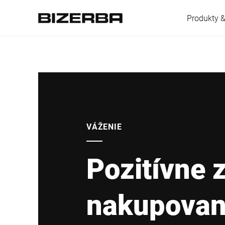
Produkty &
Európa
Amerika
VÁŽENIE
Pozitívne z
Ázia
nakupovan
Austrália