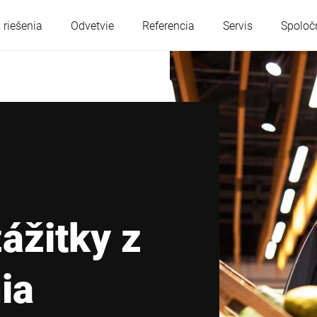
 riešenia
Odvetvie
Referencia
Servis
Spoloč
Rakúsko
Belgicko
Francúzsko
Nemecko
Maďarsko
Taliansko
ážitky z
Poľsko
Portugalsko
ia
Srbsko
Slovensko