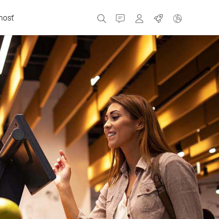
nosť
Kontakt
MyBizerba
Pracovné miesta
Česká republika
Grécko
Holandsko
Rusko
Španielsko