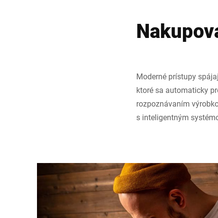
Nakupova
Moderné prístupy spája
ktoré sa automaticky pr
rozpoznávaním výrobkov
s inteligentným systémo