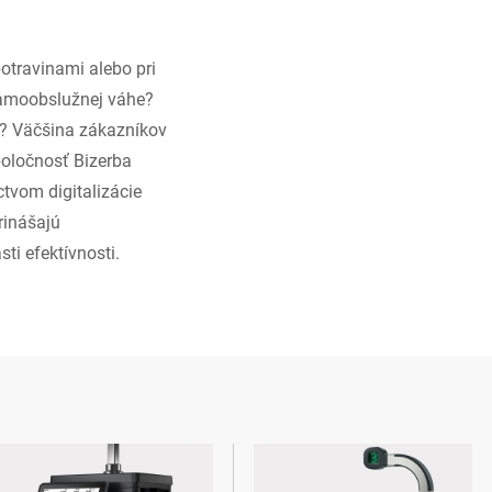
 potravinami alebo pri
samoobslužnej váhe?
i? Väčšina zákazníkov
poločnosť Bizerba
ctvom digitalizácie
rinášajú
i efektívnosti.