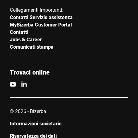
CAP *
Collegamenti importanti:
Contatti Servizio assistenza
MyBizerba Customer Portal
Contatti
Città *
Jobs & Career
Comunicati stampa
Paese *
Trovaci online
Il tuo messaggio *
© 2026 - Bizerba
Informazioni societarie
Autorizzo l’utilizzo dei miei dati per elaborare questa richiesta.
Riservatezza dei dati