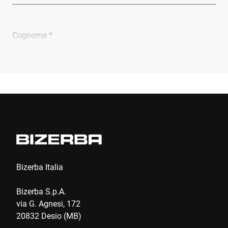
Cognome *
Ragione sociale *
E-mail *
Telefono *
Bizerba Italia
Bizerba S.p.A.
Via *
via G. Agnesi, 172
20832 Desio (MB)