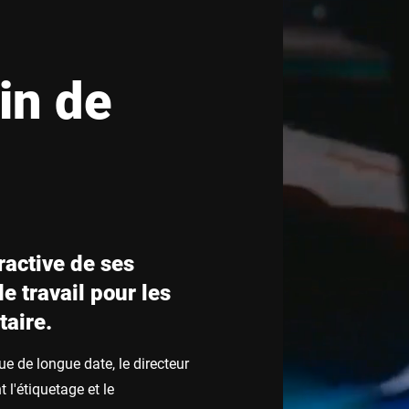
Suisse
Turquie
in de
Royaume-Uni
ractive de ses
e travail pour les
taire.
ue de longue date, le directeur
l'étiquetage et le