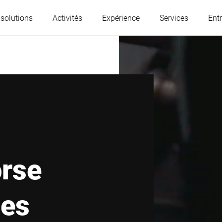
 solutions
Activités
Expérience
Services
Entr
L'Autriche
Belgique
France
Allemagne
Hongrie
Italie
orse
Pologne
Portugal
des
Serbie
Slovaquie