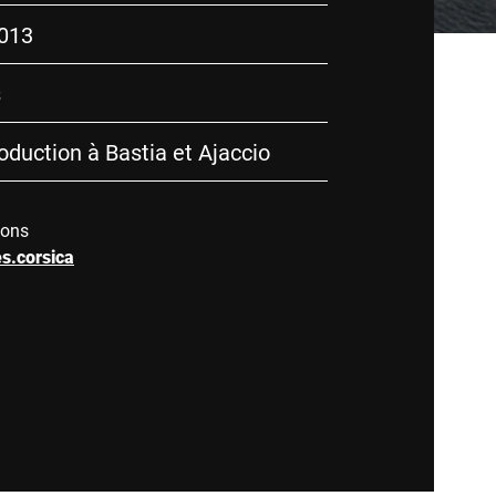
013
s
roduction à Bastia et Ajaccio
ions
s.corsica