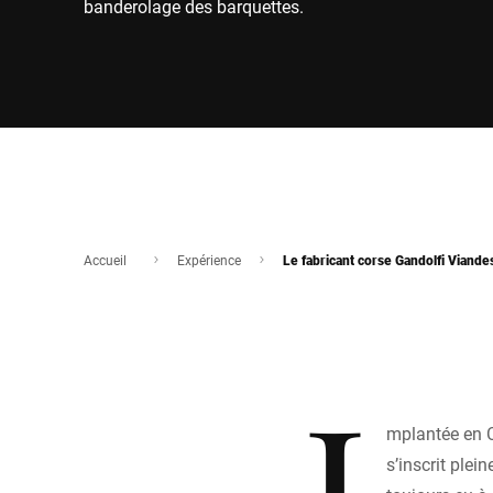
banderolage des barquettes.
Accueil
Expérience
Le fabricant corse Gandolfi Viande
I
mplantée en 
s’inscrit plei