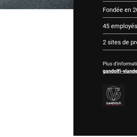
Fondée en 2
45 employé
2 sites de p
Plus d’informat
gandolfi-viande