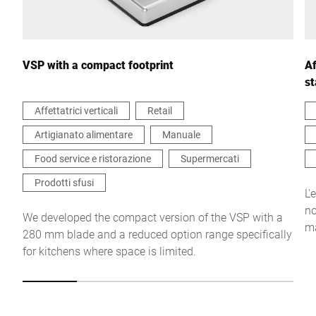
Il tuo messaggio *
VSP with a compact footprint
Af
s
Affettatrici verticali
Retail
Artigianato alimentare
Manuale
Continua a confermare che accetto l'uso dei miei dati per
elaborare questa richiesta. Ulteriori informazioni sono disponibili
Food service e ristorazione
Supermercati
in
Dichiarazione di protezione dei dati
*
Prodotti sfusi
L'
no
Anti-Robot Verification
We developed the compact version of the VSP with a
ma
Click to start verification
280 mm blade and a reduced option range specifically
pi
Friendly
Captcha ⇗
for kitchens where space is limited.
qu
gi
ne
Invia
un