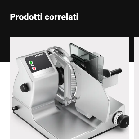
Prodotti correlati
Telefono *
Via *
CAP *
Città *
Paese *