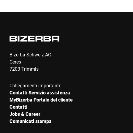
so
mm
un
in
la
Bizerba Schweiz AG
Ceres
7203 Trimmis
Collegamenti importanti:
Contatti Servizio assistenza
MyBizerba Portale del cliente
Contatti
Jobs & Career
Comunicati stampa