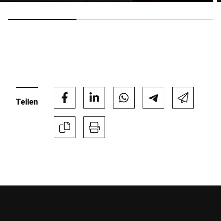
Anti-Robot Verification
Click to start verification
Friendly
Captcha ⇗
Absenden
Teilen