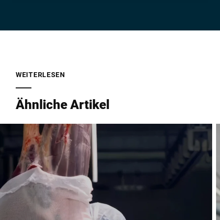
Unternehmen *
E-Mail *
WEITERLESEN
Ähnliche Artikel
Telefon *
Straße *
PLZ *