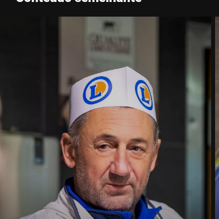
Telefone *
Rua *
Código Postal *
Cidade *
País *
Contacte-nos *