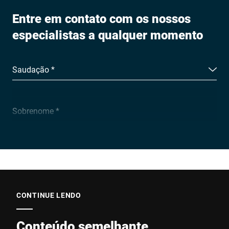
Entre em contato com os nossos
especialistas a qualquer momento
Saudação *
Sobrenome *
Empresa *
E-mail *
CONTINUE LENDO
Conteúdo semelhante