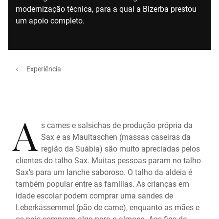
modernização técnica, para a qual a Bizerba prestou
um apoio completo.
Experiência
A
s carnes e salsichas de produção própria da
Sax e as Maultaschen (massas caseiras da
região da Suábia) são muito apreciadas pelos
clientes do talho Sax. Muitas pessoas param no talho
Sax's para um lanche saboroso. O talho da aldeia é
também popular entre as famílias. As crianças em
idade escolar podem comprar uma sandes de
Leberkässemmel (pão de carne), enquanto as mães e
os pais compram algo para o almoço. Aos fins-de-