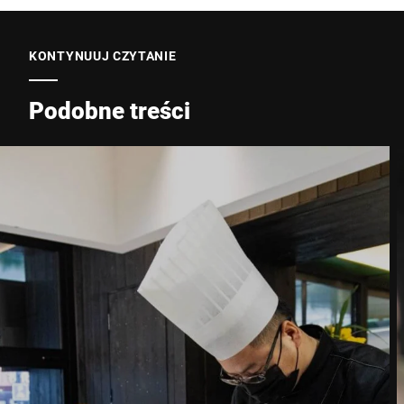
E-mail *
KONTYNUUJ CZYTANIE
Podobne treści
Telefon *
Ulica *
Kod pocztowy *
Miasto *
Kraj *