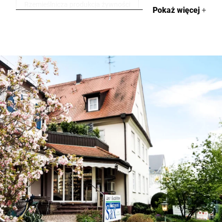
Rzemieślnicza produkcja żywności
Pokaż więcej
+
Narzędzia & oprogramowanie
Mięso i wędliny
Przetwory mleczne i sery
Sklepy z żywnością regionalną
Rzeźnictwo
Samoobsługa