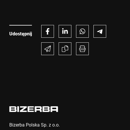
ważenie w jeden sprawny proces, bez konieczności
stosowania dodatkowych urządzeń ważących.
Wyślij
Udostępnij
Bizerba Polska Sp. z o.o.