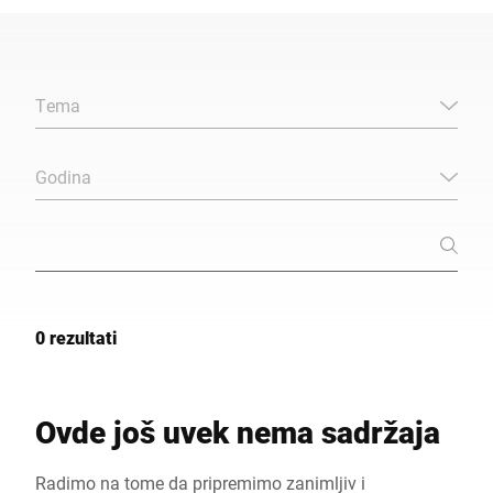
Globalna web stranica
Tema
Godina
0 rezultati
Ovde još uvek nema sadržaja
Radimo na tome da pripremimo zanimljiv i