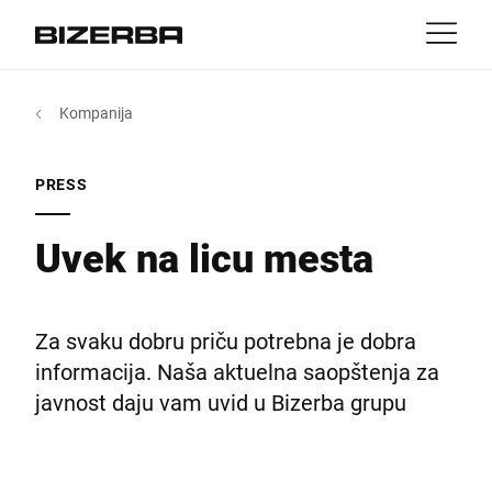
Kontakt
##!back##
Kompanija
Karijera
Karijera
Amerika
rs
PRESS
Australija
Novosti
Uvek na licu mesta
Evropa
Kompanija
Za svaku dobru priču potrebna je dobra
Azija
informacija. Naša aktuelna saopštenja za
javnost daju vam uvid u Bizerba grupu
Afrika