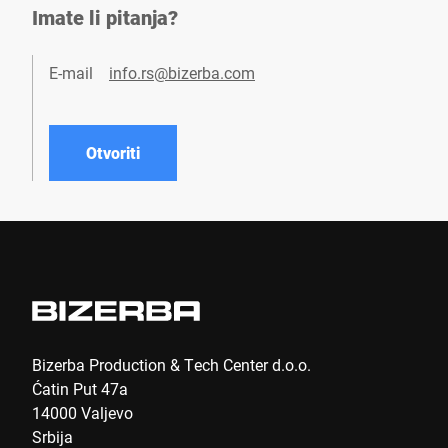
Imate li pitanja?
E-mail
info.rs@bizerba.com
Otvoriti
Bizerba Production & Tech Center d.o.o.
Ćatin Put 47a
14000 Valjevo
Srbija