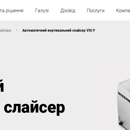
та рішення
Галузі
Досвід
Послуги
Компа
айсери
Автоматичний вертикальний слайсер VSI F
Австрія
Бельгія
Франція
Німеччина
й
Угорщина
Італія
 слайсер
Польща
Португалія
Сербія
Словаччина