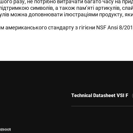
шого разу, не потрібно витрачати багато часу на пр
ідтримкою символів, а також пам’яті артикулів, сла
кулів можна доповнювати ілюстраціями продукту, яки
м американського стандарту з гігієни NSF Ansi 8/201
Technical Datasheet VSI F
лення