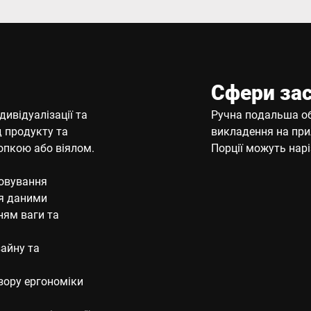
Сфери за
ивідуалізації та
Ручна подальша об
д продукту та
викладення на при
опкою або віялом.
Порції можуть нар
говування
ня даними
ням ваги та
зайну та
зору ергономіки