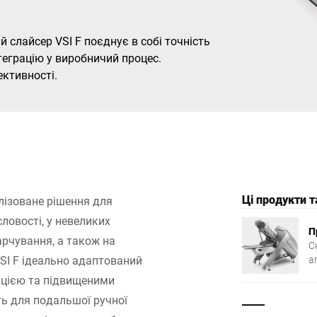
Швейцарія
Туреччина
слайсер VSI F поєднує в собі точність
нтеграцію у виробничий процес.
Об'єднане Королівство
ективності.
Ці продукти 
алізоване рішення для
ловості, у невеликих
П
арчування, а також на
С
SI F ідеально адаптований
а
д
укцією та підвищеними
т
ь для подальшої ручної
м
л