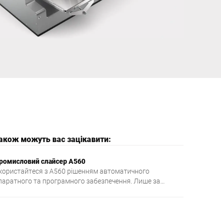
Україна
також можуть вас зацікавити:
ромисловий слайсер A560
користайтеся з A560 рішенням автоматичного
паратного та програмного забезпечення. Лише за
опомогою одного приладу ви можете різати, зважувати
а порціонувати велику кількість різноманітного
атеріалу з необхідною вам вагою. Так ви виробляєте
ише те, що було замовлено, та з кожним разом