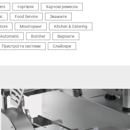
більшується ваш прибуток.
ers
торгівля
Харчові ремесла
ic
Food Service
Зважити
tore
Моніторинг
Kitchen & Catering
Automatic
Butcher
Вирізати
Пристрої та системи
Слайсери