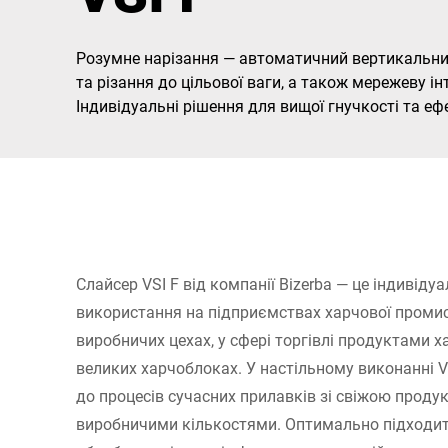
Африка
Розумне нарізання — автоматичний вертикальний 
Глобальний веб -сайт
та різання до цільової ваги, а також мережеву і
Індивідуальні рішення для вищої гнучкості та еф
Слайсер VSI F від компанії Bizerba — це індивіду
використання на підприємствах харчової промис
виробничих цехах, у сфері торгівлі продуктами х
великих харчоблоках. У настільному виконанні V
до процесів сучасних прилавків зі свіжою прод
виробничими кількостями. Оптимально підходит