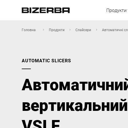
Продукти 
Головна
Продукти
Слайсери
Автоматичні сл
Європа
AUTOMATIC SLICERS
Америка
Автоматични
Азія
вертикальний
Австралія
VSI F