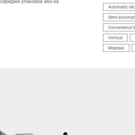
всередині упаковок або на
з
Automatic slic
Semi-automat
Convenience S
Vertical
Мережа