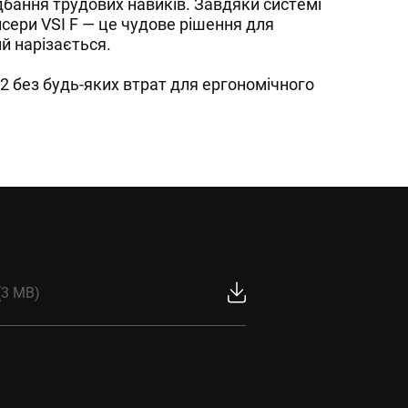
идбання трудових навиків. Завдяки системі
йсери VSI F — це чудове рішення для
й нарізається.
2 без будь-яких втрат для ергономічного
(3 MB)