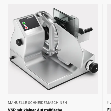
F
MANUELLE SCHNEIDEMASCHINEN
F
VSP mit kleiner Aufstellfläche