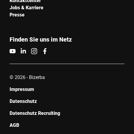
Kontaktcenter
Informationen finden Sie in den
Datenschutzerklärung
. *
Jobs & Karriere
Presse
Anti-Robot Verification
Click to start verification
Friendly
Captcha ⇗
Finden Sie uns im Netz
Absenden
© 2026 - Bizerba
Impressum
Datenschutz
Datenschutz Recruiting
AGB