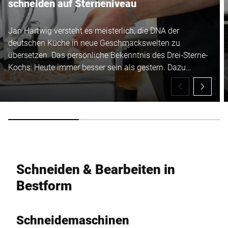
schneiden auf Sterneniveau
Jan Hartwig versteht es meisterlich, die DNA der
deutschen Küche in neue Geschmackswelten zu
übersetzen. Das persönliche Bekenntnis des Drei-Sterne-
Kochs: Heute immer besser sein als gestern. Dazu
entwickelt er nicht nur sich selbst und seine Gerichte
ständig weiter, sondern perfektioniert auch sein
Equipment laufend. Der neueste Zugang in der JAN-
Küche ist die manuelle Schneidemaschine VSP von
Bizerba.
Schneiden & Bearbeiten in
Bestform
Schneidemaschinen