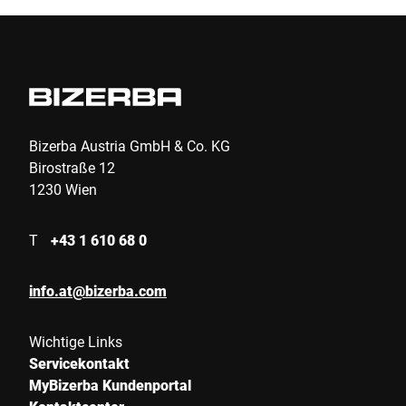
PLZ *
Stadt *
Land *
Bizerba Austria GmbH & Co. KG
Birostraße 12
1230 Wien
Ihre Nachricht an uns *
T
+43 1 610 68 0
info.at@bizerba.com
Wichtige Links
Servicekontakt
Hiermit bestätige ich, dass ich mit der Nutzung meiner Daten zur
MyBizerba Kundenportal
Bearbeitung dieser Anfrage einverstanden bin. Weitere