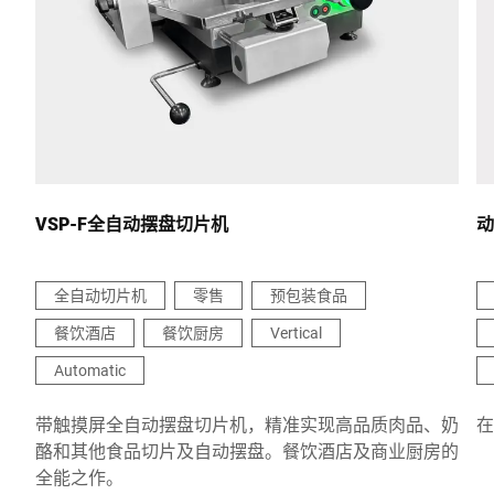
国家 *
联系我们 *
VSP-F全自动摆盘切片机
动
全自动切片机
零售
预包装食品
餐饮酒店
餐饮厨房
Vertical
我在此确认我同意使用我的数据处理此请求。可以在
中找到更多
信息。 数据保护声明
。 *
Automatic
带触摸屏全自动摆盘切片机，精准实现高品质肉品、奶
在
Anti-Robot Verification
酪和其他食品切片及自动摆盘。餐饮酒店及商业厨房的
Click to start verification
全能之作。
Friendly
Captcha ⇗