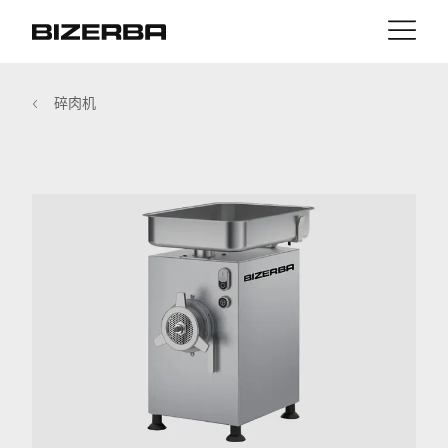
接触
返回
碎肉机
MyBizerba
产品与解决方案
欧洲
职业
cn
美国
行业
亚洲
经验
澳大利亚
服务与支持
非洲
公司