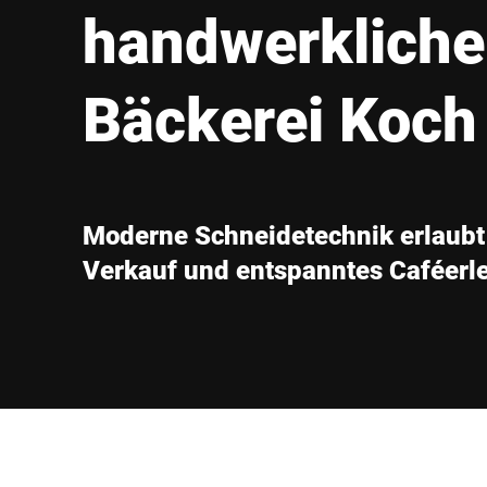
Afrika
handwerklich
Globale Website
Bäckerei Koch
Moderne Schneidetechnik erlaubt
Verkauf und entspanntes Caféerl