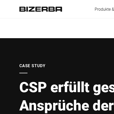
Produkte 
Europa
Amerika
CASE STUDY
CSP erfüllt ge
Asien
Ansprüche der
Australien