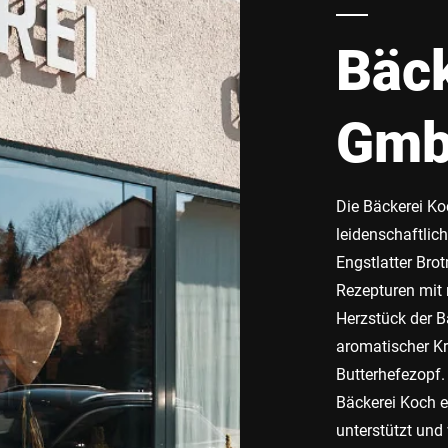
Bäck
Gm
Die Bäckerei Koc
leidenschaftlic
Engstlatter Brot
Rezepturen mit
Herzstück der B
aromatischer Kru
Butterhefezopf.
Bäckerei Koch 
unterstützt und 