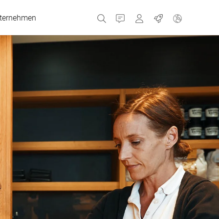
ternehmen
Kontakt
Portale
Jobs
MyBizerba Kundenport
Gebrauchtgeräte-Sho
Tschechien
Griechenland
Niederlande
Russland
Spanien