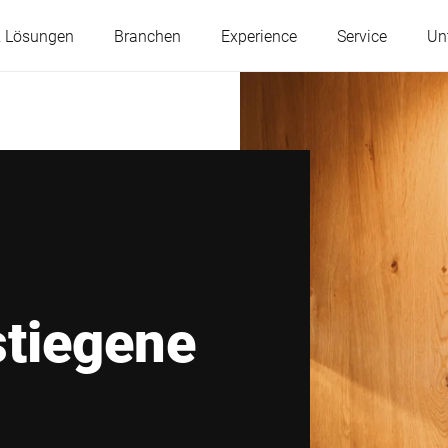
& Lösungen
Branchen
Experience
Service
Un
Österreich
Belgien
Frankreich
Deutschland
Ungarn
Italien
stiegene
Polen
Portugal
Serbien
Slowakei