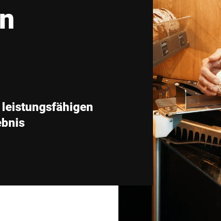
en
Schweiz
Türkei
Vereinigtes Königreich
 leistungsfähigen
ebnis