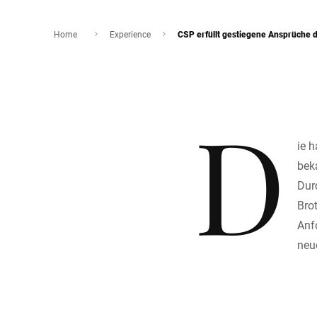
Home
Experience
CSP erfüllt gestiegene Ansprüche 
D
ie 
beka
Durc
Bro
Anfo
neu