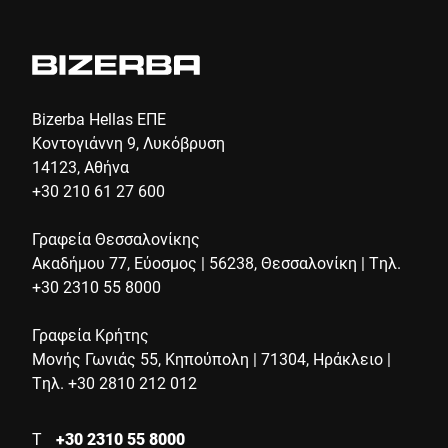
Πόλη *
Χώρα *
Bizerba Hellas ΕΠΕ
Κοντογιάννη 9, Λυκόβρυση
14123, Αθήνα
+30 210 61 27 600
Το μήνυμά σας προς εμάς *
Γραφεία Θεσσαλονίκης
Ακαδήμου 77, Εύοσμος | 56238, Θεσσαλονίκη | Τηλ.
+30 2310 55 8000
Γραφεία Κρήτης
Μονής Γωνιάς 55, Κηπούπολη | 71304, Ηράκλειο |
Επιβεβαιώνω ότι συμφωνώ με τη χρήση των δεδομένων μου
Τηλ. +30 2810 212 012
για να επεξεργαστώ αυτό το αίτημα. Περισσότερες
πληροφορίες μπορούν να βρεθούν στο
Δήλωση προστασίας
δεδομένων
*
Τ
+30 2310 55 8000