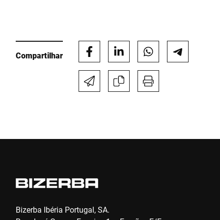
E-mail *
Compartilhar
Telefone *
Rua *
Código Postal *
Cidade *
País *
Bizerba Ibéria Portugal, SA.