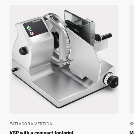
S
FATIADORA VERTICAL
M
VSP with a compact footprint