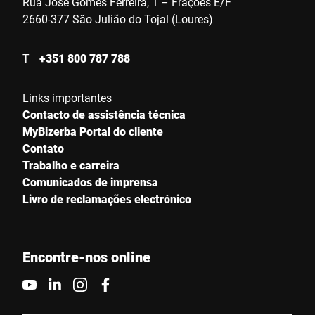
Rua José Gomes Ferreira, 1 – Frações E/F
2660-377 São Julião do Tojal (Loures)
Contacte-nos *
T
+351 800 787 788
Links importantes
Contacto de assistência técnica
MyBizerba Portal do cliente
Contato
Trabalho e carreira
Confirmo que concordo com o uso dos meus dados para
processar essa solicitação Informações adicionais podem ser
Comunicados de imprensa
encontradas no
Declaração de proteção de dados
*
Livro de reclamações electrónico
Anti-Robot Verification
Encontre-nos online
Click to start verification
Friendly
Captcha ⇗