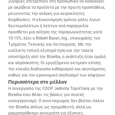
ζυγαριές επιτρέπουν στο προσωπικό να δοσολογεί
με ακρίβεια τα προϊόντα με την πρώτη προσπάθεια,
μειώνοντας την ανάγκη για χειροκίνητες
διορθώσεις. Η εξοικονόμηση χρόνου μόλις λίγων
δευτερολέπτων ή λεπτών ανά παραγγελία
προσθέτει μια αύξηση της παραγωγικότητας κατά
10-15%, λέει ο Róbert Baran, Ing., επικεφαλής του
Τμήματος Τεχνικής και Λειτουργίας. Με την
ευέλικτη τοπική εξυπηρέτηση και την ταχεία
υποστήριξη από την Bizerba, η ανάπτυξη ήταν ομαλή
και απρόσκοπτη. Οι εργαζόμενοι εκτιμούν επίσης
την εύκολη διαδικασία καθαρισμού και ακονίσματος,
καθώς και τον εργονομικό σχεδιασμό των κόφτρων.
Περισσότερα στο μέλλον
Η συνεργασία της COOP Jednota Topol'čany με την
Bizerba έχει θέσει τις βάσεις για συνεχή
εκσυγχρονισμό. Ο συνεταιρισμός δεν βλέπει πλέον
την Bizerba απλώς ως προμηθευτή, αλλά ως
μακροπρόθεσμο συνεργάτη για έξυπνες,