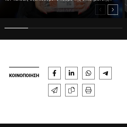
τροφίμων. Από την αυξανόμενη ζήτηση για βιώσιμες
συσκευασίες και τεχνολογία χωρίς υπόστρωμα έως
τα λειτουργικά και περιβαλλοντικά οφέλη των
ετικετών χωρίς υπόστρωμα Bizerba CleanCut®, η
Morag εξηγεί πώς οι κατασκευαστές μπορούν να
μειώσουν τα απόβλητα, να αυξήσουν τον χρόνο
λειτουργίας και να επιτύχουν σημαντική βελτίωση της
παραγωγικής αποδοτικότητας, ικανοποιώντας
παράλληλα τις μεταβαλλόμενες προσδοκίες των
λιανοπωλητών και τις κανονιστικές απαιτήσεις.
ΚΟΙΝΟΠΟΙΗΣΗ