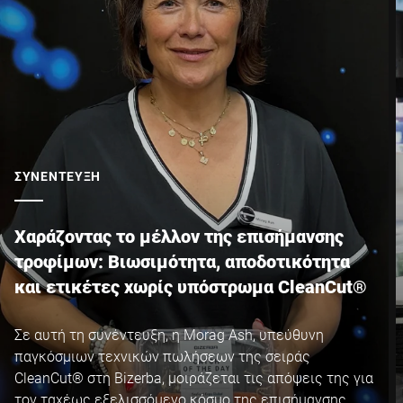
ΣΥΝΈΝΤΕΥΞΗ
Χαράζοντας το μέλλον της επισήμανσης
τροφίμων: Βιωσιμότητα, αποδοτικότητα
και ετικέτες χωρίς υπόστρωμα CleanCut®
Σε αυτή τη συνέντευξη, η Morag Ash, υπεύθυνη
παγκόσμιων τεχνικών πωλήσεων της σειράς
CleanCut® στη Bizerba, μοιράζεται τις απόψεις της για
τον ταχέως εξελισσόμενο κόσμο της επισήμανσης