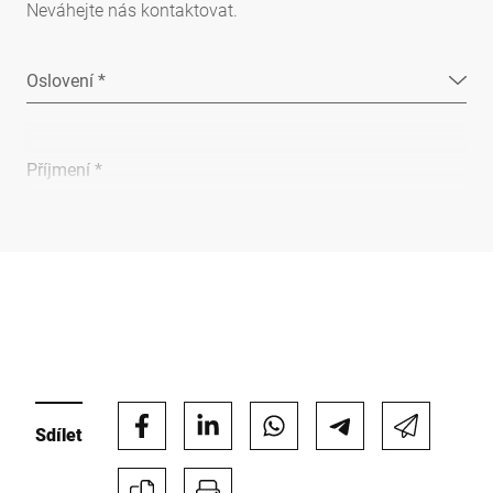
Neváhejte nás kontaktovat.
Oslovení *
Příjmení *
Společnost *
E-mail *
Sdílet
Telefon *