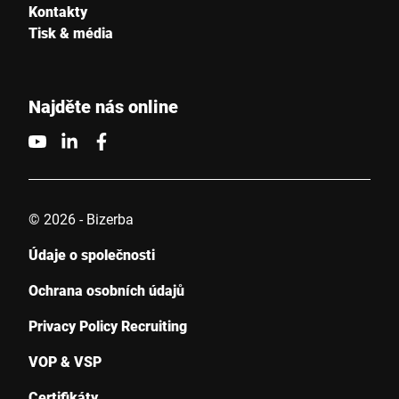
Kontakty
Tisk & média
Tímto potvrzuji, že souhlasím s použitím svých údajů ke
zpracování tohoto požadavku Další informace naleznete v
Prohlášení o ochraně údajů
*
Najděte nás online
Anti-Robot Verification
Click to start verification
Friendly
Captcha ⇗
© 2026 - Bizerba
Údaje o společnosti
Odeslat
Ochrana osobních údajů
Privacy Policy Recruiting
VOP & VSP
Certifikáty