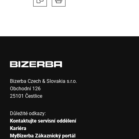
Ulice *
Poštovní směrovací číslo *
Město *
Země *
Bizerba Czech & Slovakia s.r.o.
Obchodní 126
25101 Čestlice
Vaše zpráva *
Důležité odkazy:
Kontaktujte servisní oddělení
Kariéra
MyBizerba Zákaznický portál