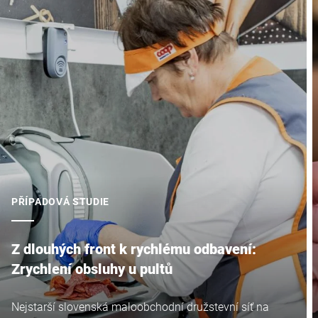
PŘÍPADOVÁ STUDIE
Z dlouhých front k rychlému odbavení:
Zrychlení obsluhy u pultů
Nejstarší slovenská maloobchodní družstevní síť na