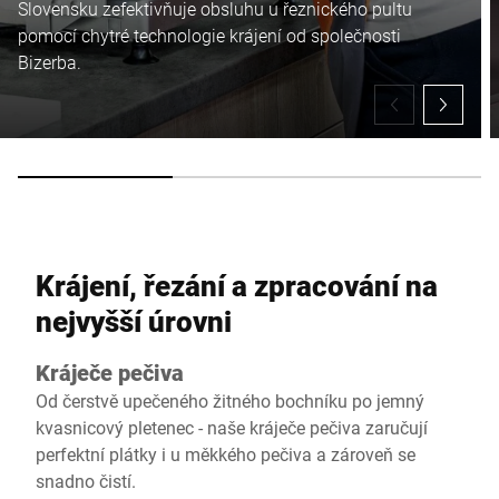
Slovensku zefektivňuje obsluhu u řeznického pultu
pomocí chytré technologie krájení od společnosti
Bizerba.
Krájení, řezání a zpracování na
nejvyšší úrovni
Kráječe pečiva
Od čerstvě upečeného žitného bochníku po jemný
kvasnicový pletenec - naše kráječe pečiva zaručují
perfektní plátky i u měkkého pečiva a zároveň se
snadno čistí.