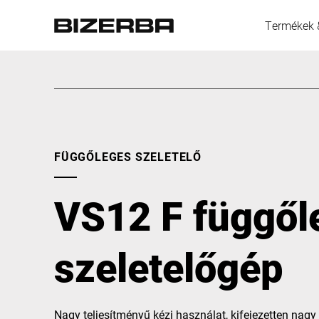
Termékek 
Európa
FÜGGŐLEGES SZELETELŐ
Amerika
VS12 F függől
Ázsia
szeletelőgép
Ausztrália
Nagy teljesítményű kézi használat, kifejezetten nagy