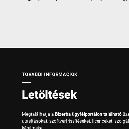
Afrika
Globális weboldal
TOVÁBBI INFORMÁCIÓK
Letöltések
Megtalálhatja a
Bizerba ügyfélportálon található
üze
utasításokat, szoftverfrissítéseket, licenceket, szolgá
kérelmeket.