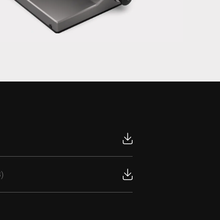
Ukrajna
B)