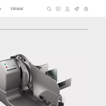
s
Vállalat
Kapcsolatfelvétel
MyBizerba
Munkahelyek
Cseh Köztársaság
Görögország
Hollandia
Oroszország
Spanyolország