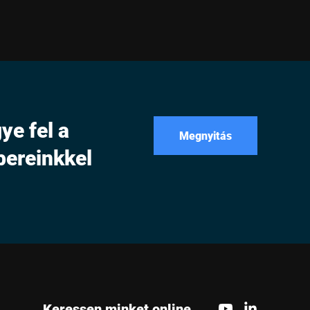
ye fel a
Megnyitás
bereinkkel
Keressen minket online