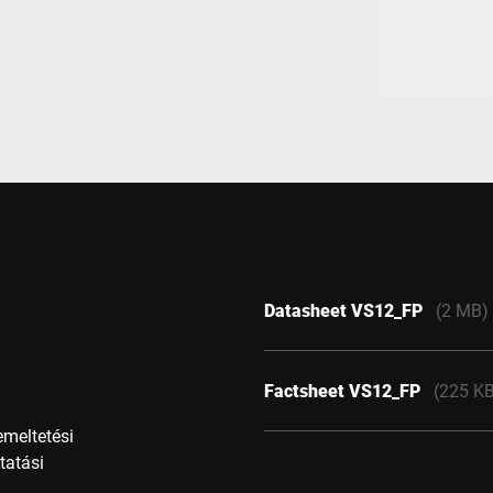
Svájc
Törökország
Egyesült Királyság
Datasheet VS12_FP
(2 MB)
Factsheet VS12_FP
(225 K
meltetési
ltatási