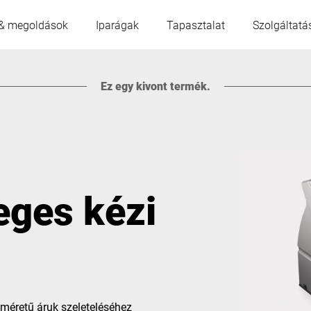
& megoldások
Iparágak
Tapasztalat
Szolgáltatá
Ez egy kivont termék.
Ausztria
Belgium
Franciaország
Németország
eges kézi
Magyarország
Olaszország
Lengyelország
Portugália
Szerbia
Szlovákia
 méretű áruk szeleteléséhez