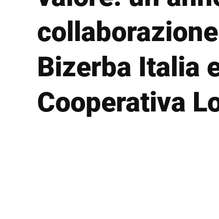
Africa
collaborazione
Sito web globale
Bizerba Italia 
Cooperativa L