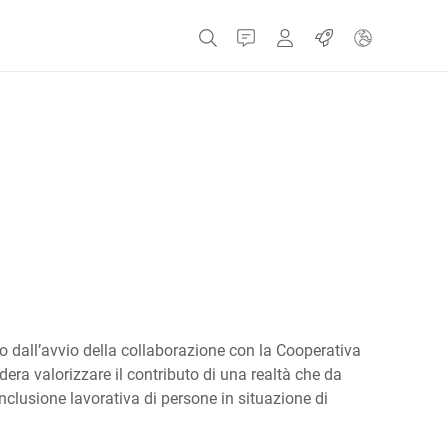
Contatti
MyBizerba
Lavori
Repubblica Ceca
Grecia
Olanda
o dall’avvio della collaborazione con la Cooperativa
Russia
dera valorizzare il contributo di una realtà che da
inclusione lavorativa di persone in situazione di
Spagna