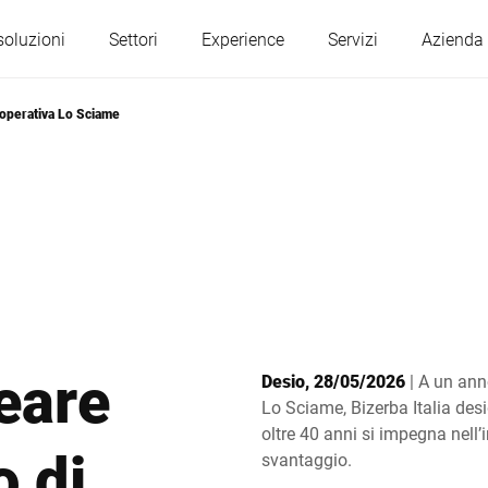
soluzioni
Settori
Experience
Servizi
Azienda
ooperativa Lo Sciame
Austria
Belgio
Francia
Germania
Ungheria
Italia
eare
Desio, 28/05/2026
| A un ann
Polonia
Portogallo
Lo Sciame, Bizerba Italia desi
oltre 40 anni si impegna nell’
o di
svantaggio.
Serbia
Slovacchia