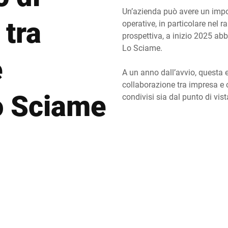
Un’azienda può avere un import
 tra
Svizzera
Turchia
operative, in particolare nel r
prospettiva, a inizio 2025 a
Lo Sciame.
Regno Unito
e
A un anno dall’avvio, questa
collaborazione tra impresa e 
o Sciame
condivisi sia dal punto di vist