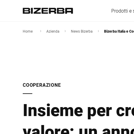
Prodotti e 
Home
Azienda
News Bizerba
Bizerba Italia e C
Europa
America
COOPERAZIONE
Asia
Insieme per cr
Australia
valore: un ann