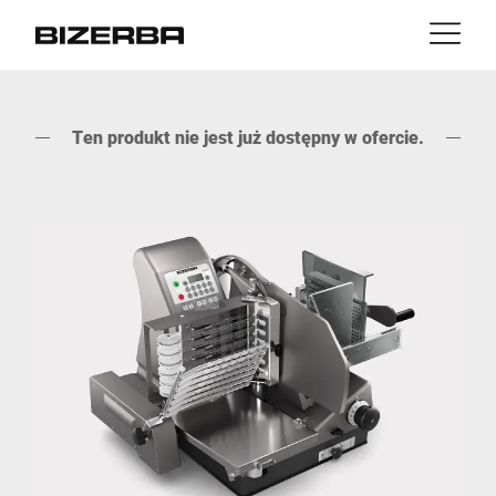
Kontakt
z powrotem
MyBizerba
Ten produkt nie jest już dostępny w ofercie.
Produkty & rozwiązania
Europa
Praca
pl
Ameryka
Branże
Azja
Doświadczenie
Australia
Serwis
Afryka
Firma