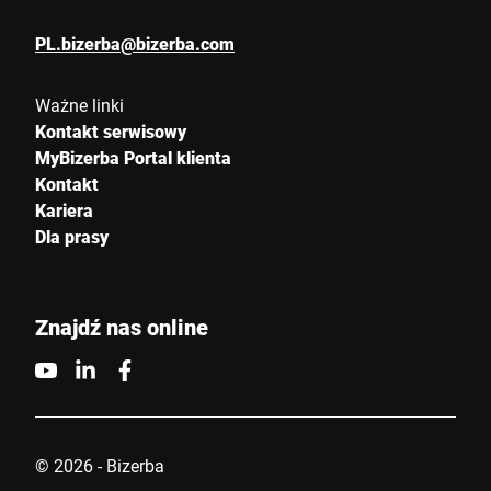
Kraj *
PL.bizerba@bizerba.com
Ważne linki
Umów spotkanie i odbierz bezpłatną wejściówkę *
Kontakt serwisowy
MyBizerba Portal klienta
Kontakt
E-mail *
Kariera
Dla prasy
Telefon
Znajdź nas online
Niniejszym potwierdzam, że zgadzam się na wykorzystanie
moich danych do przetworzenia tego żądania Dalsze informacje
można znaleźć w
Deklaracja ochrony danych
*
© 2026 - Bizerba
Anti-Robot Verification