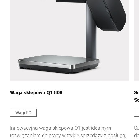
Waga sklepowa Q1 800
Su
S
Wagi PC
Innowacyjna waga sklepowa Q1 jest idealnym
Su
rozwiązaniem do pracy w trybie sprzedaży z obsługą,
d