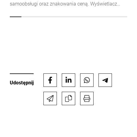
samoobsługi oraz znakowania ceną. Wyświetlacz
pojemnościowy z intuicyjnym interfejsem użytkownika
w wadze Q1 to wartość dodana w codziennej pracy
personelu. Płaska szalka ważąca umożliwia klientom
optymalny podgląd wybranego produktu. Smukły
design wagi sprawia, że personel ma nieograniczony
dostęp do produktów w ladzie chłodniczej.
Udostępnij