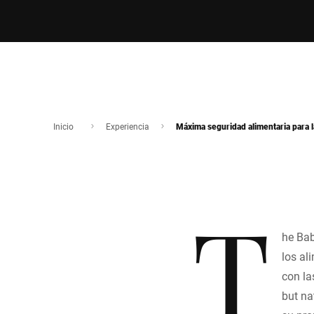
Inicio
Experiencia
Máxima seguridad alimentaria para la
T
he Bab
los al
con la
but na