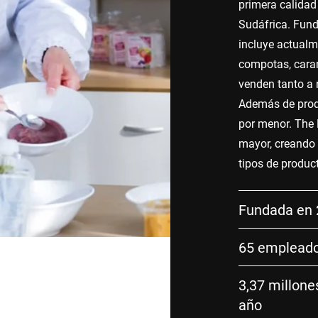
primera calidad
Sudáfrica. Fun
incluye actualme
compotas, caram
venden tanto a 
Además de prod
por menor. The
mayor, creando 
tipos de produc
Fundada en
65 emplead
3,37 millone
año