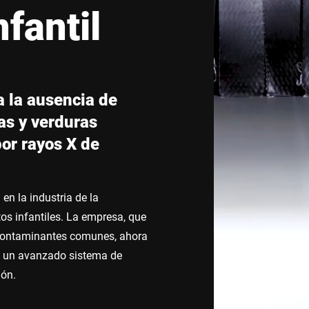
fantil
Suiza
Turquía
Reino Unido
 la ausencia de
as y verduras
por rayos X de
n la industria de la
os infantiles. La empresa, que
r contaminantes comunes, ahora
o un avanzado sistema de
ión.