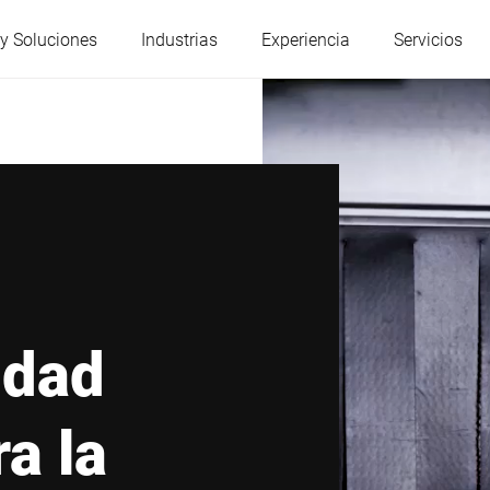
y Soluciones
Industrias
Experiencia
Servicios
Austria
Bélgica
Francia
Alemania
Hungría
Italia
idad
Polonia
Portugal
a la
Serbia
Eslovaquia