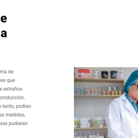
de
ia
ema de
les que
s extraños.
 producción,
o tanto, podían
tas medidas,
ases pudieran