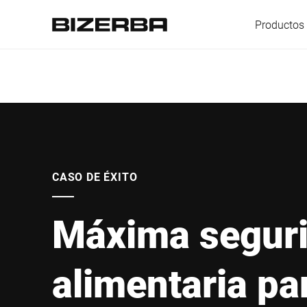
Productos 
Europa
America
CASO DE ÉXITO
Máxima segur
Asia
alimentaria par
Australia