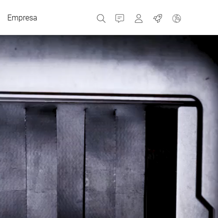
Empresa
Contacto
MyBizerba
Trabajos
República Checa
Grecia
Países Bajos
Rusia
España