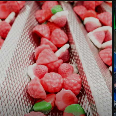
Rua *
Código Postal *
Cidade *
País *
Contacte-nos *