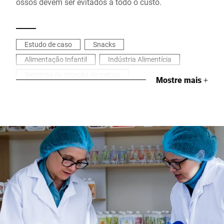
ossos devem ser evitados a todo o custo.
Estudo de caso
Snacks
Alimentação Infantil
Indústria Alimentícia
Sistemas de deteção de metais
Mostre mais
+
Refeições Prontas e Sopas
Inspeção
Saúde & Segurança