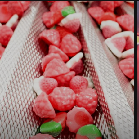
Utca *
Irányítószám *
Város *
Ország *
Az Ön üzenete nekünk *