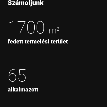
Számoljunk
1700
m²
fedett termelési terület
65
alkalmazott