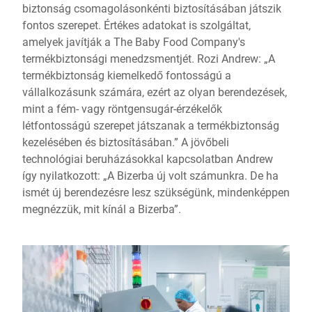
biztonság csomagolásonkénti biztosításában játszik
fontos szerepet. Értékes adatokat is szolgáltat,
amelyek javítják a The Baby Food Company's
termékbiztonsági menedzsmentjét. Rozi Andrew: „A
termékbiztonság kiemelkedő fontosságú a
vállalkozásunk számára, ezért az olyan berendezések,
mint a fém- vagy röntgensugár-érzékelők
létfontosságú szerepet játszanak a termékbiztonság
kezelésében és biztosításában.” A jövőbeli
technológiai beruházásokkal kapcsolatban Andrew
így nyilatkozott: „A Bizerba új volt számunkra. De ha
ismét új berendezésre lesz szükségünk, mindenképpen
megnézzük, mit kínál a Bizerba”.