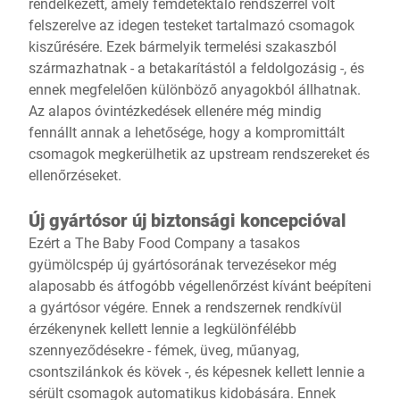
rendelkezett, amely fémdetektáló rendszerrel volt
felszerelve az idegen testeket tartalmazó csomagok
kiszűrésére. Ezek bármelyik termelési szakaszból
származhatnak - a betakarítástól a feldolgozásig -, és
ennek megfelelően különböző anyagokból állhatnak.
Az alapos óvintézkedések ellenére még mindig
fennállt annak a lehetősége, hogy a kompromittált
csomagok megkerülhetik az upstream rendszereket és
ellenőrzéseket.
Új gyártósor új biztonsági koncepcióval
Ezért a The Baby Food Company a tasakos
gyümölcspép új gyártósorának tervezésekor még
alaposabb és átfogóbb végellenőrzést kívánt beépíteni
a gyártósor végére. Ennek a rendszernek rendkívül
érzékenynek kellett lennie a legkülönfélébb
szennyeződésekre - fémek, üveg, műanyag,
csontszilánkok és kövek -, és képesnek kellett lennie a
sérült csomagok automatikus kidobására. Ennek