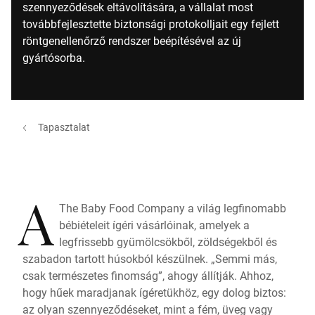
szennyeződések eltávolítására, a vállalat most
továbbfejlesztette biztonsági protokolljait egy fejlett
röntgenellenőrző rendszer beépítésével az új
gyártósorba.
Tapasztalat
A
The Baby Food Company a világ legfinomabb
bébiételeit ígéri vásárlóinak, amelyek a
legfrissebb gyümölcsökből, zöldségekből és
szabadon tartott húsokból készülnek. „Semmi más,
csak természetes finomság”, ahogy állítják. Ahhoz,
hogy hűek maradjanak ígéretükhöz, egy dolog biztos:
az olyan szennyeződéseket, mint a fém, üveg vagy