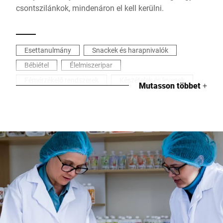
csontszilánkok, mindenáron el kell kerülni.
Esettanulmány
Snackek és harapnivalók
Bébiétel
Élelmiszeripar
Fémérzékelő rendszerek
Készételek és levesek
Mutasson többet
+
Ellenőrzés
Egészség és biztonság