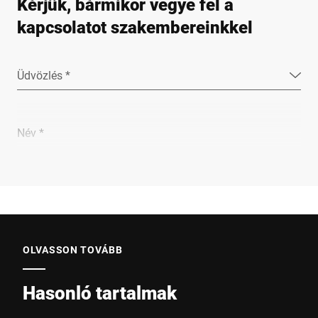
Kérjük, bármikor vegye fel a
kapcsolatot szakembereinkkel
Üdvözlés *
Név *
Vállalat *
E-Mail *
OLVASSON TOVÁBB
Hasonló tartalmak
Telefon *