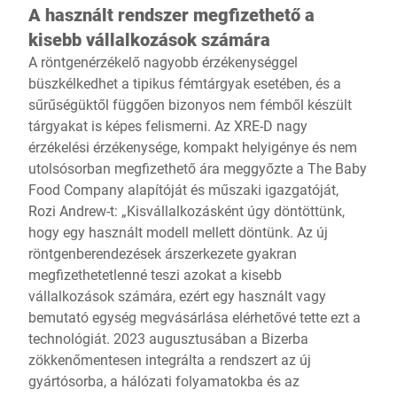
A használt rendszer megfizethető a
kisebb vállalkozások számára
A röntgenérzékelő nagyobb érzékenységgel
büszkélkedhet a tipikus fémtárgyak esetében, és a
sűrűségüktől függően bizonyos nem fémből készült
tárgyakat is képes felismerni. Az XRE-D nagy
érzékelési érzékenysége, kompakt helyigénye és nem
utolsósorban megfizethető ára meggyőzte a The Baby
Food Company alapítóját és műszaki igazgatóját,
Rozi Andrew-t: „Kisvállalkozásként úgy döntöttünk,
hogy egy használt modell mellett döntünk. Az új
röntgenberendezések árszerkezete gyakran
megfizethetetlenné teszi azokat a kisebb
vállalkozások számára, ezért egy használt vagy
bemutató egység megvásárlása elérhetővé tette ezt a
technológiát. 2023 augusztusában a Bizerba
zökkenőmentesen integrálta a rendszert az új
gyártósorba, a hálózati folyamatokba és az