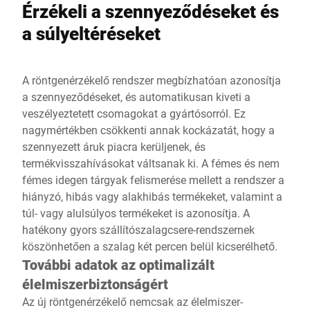
Érzékeli a szennyeződéseket és
a súlyeltéréseket
A röntgenérzékelő rendszer megbízhatóan azonosítja
a szennyeződéseket, és automatikusan kiveti a
veszélyeztetett csomagokat a gyártósorról. Ez
nagymértékben csökkenti annak kockázatát, hogy a
szennyezett áruk piacra kerüljenek, és
termékvisszahívásokat váltsanak ki. A fémes és nem
fémes idegen tárgyak felismerése mellett a rendszer a
hiányzó, hibás vagy alakhibás termékeket, valamint a
túl- vagy alulsúlyos termékeket is azonosítja. A
hatékony gyors szállítószalagcsere-rendszernek
köszönhetően a szalag két percen belül kicserélhető.
További adatok az optimalizált
élelmiszerbiztonságért
Az új röntgenérzékelő nemcsak az élelmiszer-