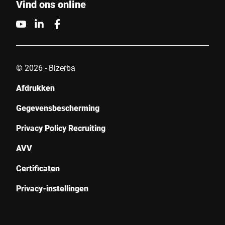
Vind ons online
Anti-Robot Verification
Click to start verification
Friendly
Captcha ⇗
© 2026 - Bizerba
Indienen
Afdrukken
Gegevensbescherming
Privacy Policy Recruiting
AVV
Certificaten
Privacy-instellingen