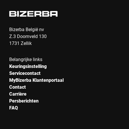
Stad *
Land *
Bizerba België nv
Z.3 Doornveld 130
1731 Zellik
Uw bericht aan ons *
Belangrijke links
Keuringsinstelling
Servicecontact
MyBizerba Klantenportaal
Contact
Carrière
Persberichten
Ik bevestig hierbij dat ik instem met het gebruik van mijn
FAQ
gegevens om dit verzoek te verwerken Meer informatie is te
vinden in de
Verklaring van gegevensbescherming
*