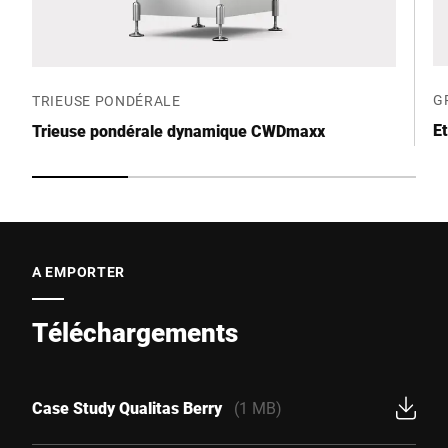
G
TRIEUSE PONDÉRALE
E
Trieuse pondérale dynamique CWDmaxx
A EMPORTER
Téléchargements
Case Study Qualitas Berry
(1 MB)