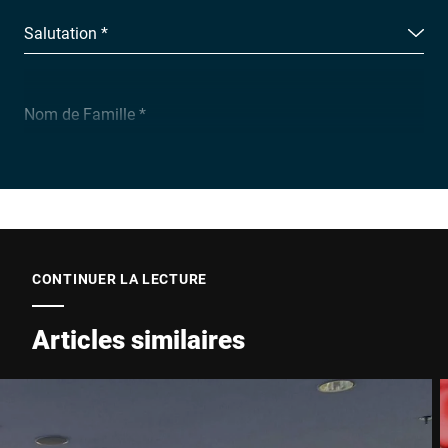
Salutation *
Nom de Famille *
Entreprise *
E-Mail *
CONTINUER LA LECTURE
Articles similaires
Téléphone *
Rue *