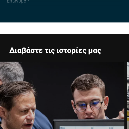
Επώνυμο *
Εταιρεία *
E-mail *
Διαβάστε τις ιστορίες μας
Τηλέφωνο *
Οδός *
Ταχυδρομικός κώδικας *