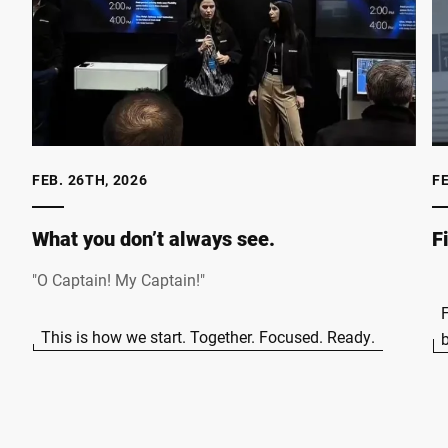
FEB. 26TH, 2026
FE
What you don’t always see.
F
"O Captain! My Captain!"
F
This is how we start. Together. Focused. Ready.