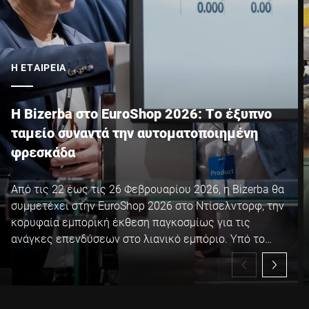
Πόλη *
Η ΕΤΑΙΡΕΊΑ
Χώρα *
Η Bizerba στο EuroShop 2026: Το έξυπνο
ταμείο συναντά την αυτοματοποιημένη
Το μήνυμά σας προς εμάς *
φρεσκάδα
Από τις 22 έως τις 26 Φεβρουαρίου 2026, η Bizerba θα
συμμετέχει στην EuroShop 2026 στο Ντίσελντορφ, την
κορυφαία εμπορική έκθεση παγκοσμίως για τις
ανάγκες επενδύσεων στο λιανικό εμπόριο. Υπό το
Επιβεβαιώνω ότι συμφωνώ με τη χρήση των δεδομένων μου
σύνθημα της EuroShop 2026 "Global Retail Festival", η
για να επεξεργαστώ αυτό το αίτημα. Περισσότερες
Bizerba θα παρουσιάσει ένα ποικίλο πρόγραμμα
πληροφορίες μπορούν να βρεθούν στο
Δήλωση προστασίας
καινοτόμων λύσεων, εμπνευσμένων επιδείξεων και
δεδομένων
*
πρακτικών παρουσιάσεων προϊόντων στο Hall 6, Stand