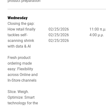
product preparation
Wednesday
Closing the gap:
How retail finally
02/25/2026
11:00 π.μ.
tackles self-
02/25/2026
4:00 μ.μ.
scanning shrink
02/25/2026
with data & AI
Fresh product
ordering made
easy: Flexibility
across Online and
In-Store channels
Slice. Weigh.
Optimize: Smart
technology for the