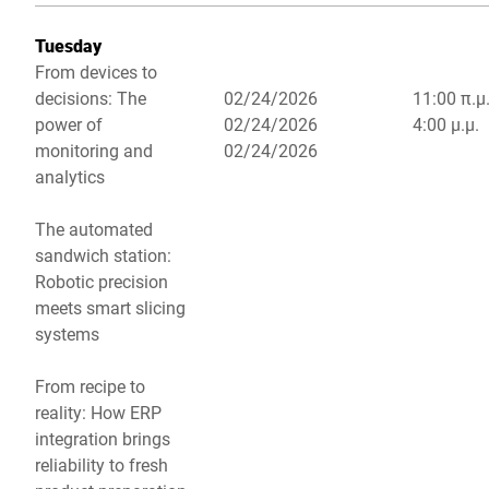
Tuesday
From devices to
decisions: The
02/24/2026
11:00 π.μ.
power of
02/24/2026
4:00 μ.μ.
monitoring and
02/24/2026
analytics
The automated
sandwich station:
Robotic precision
meets smart slicing
systems
From recipe to
reality: How ERP
integration brings
reliability to fresh