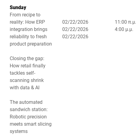
Sunday
From recipe to
reality: How ERP
02/22/2026
11:00 π.μ.
integration brings
02/22/2026
4:00 μ.μ.
reliability to fresh
02/22/2026
product preparation
Closing the gap:
How retail finally
tackles self-
scanning shrink
with data & AI
The automated
sandwich station:
Robotic precision
meets smart slicing
systems