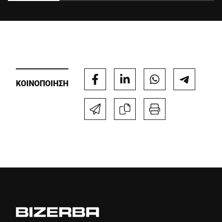
E58.
Anti-Robot Verification
Click to start verification
Friendly
Captcha ⇗
ΚΟΙΝΟΠΟΙΗΣΗ
Υποβολή