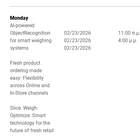
Monday
AI-powered
ObjectRecognition
02/23/2026
11:00 π.μ.
for smart weighing
02/23/2026
4:00 μ.μ.
systems
02/23/2026
Fresh product
ordering made
easy: Flexibility
across Online and
In-Store channels
Slice. Weigh.
Optimize: Smart
technology for the
future of fresh retail