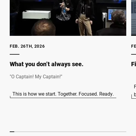
FEB. 26TH, 2026
FE
What you don’t always see.
F
"O Captain! My Captain!"
F
This is how we start. Together. Focused. Ready.