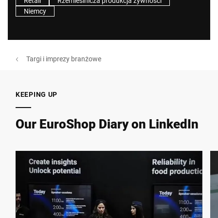
Retail
Rzemieślnicza produkcja żywności
Niemcy
Targi i imprezy branżowe
KEEPING UP
Our EuroShop Diary on LinkedIn