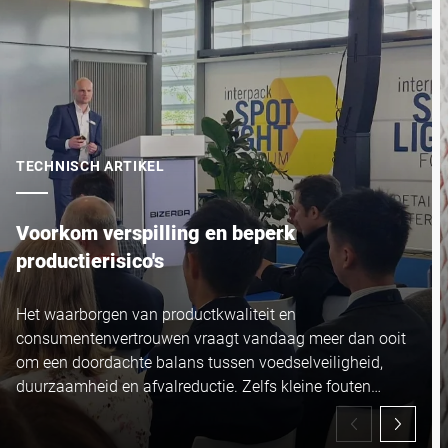
TECHNISCH ARTIKEL
Voorkom verspilling en beperk
productierisico's
Het waarborgen van productkwaliteit en
consumentenvertrouwen vraagt vandaag meer dan ooit
om een doordachte balans tussen voedselveiligheid,
duurzaamheid en afvalreductie. Zelfs kleine fouten
kunnen een aanzienlijke impact hebben op de kwaliteit
van uw producten en de efficiëntie van uw processen.