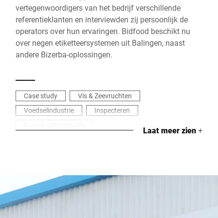
vertegenwoordigers van het bedrijf verschillende
referentieklanten en interviewden zij persoonlijk de
operators over hun ervaringen. Bidfood beschikt nu
over negen etiketteersystemen uit Balingen, naast
andere Bizerba-oplossingen.
Case study
Vis & Zeevruchten
Voedselindustrie
Inspecteren
Proces optimalisatie
Laat meer zien
+
Kantenklaarmaaltijden & Soepen
Onderhoud
Analyseren
Etiketteren
Industriëel wegen
Databeheer