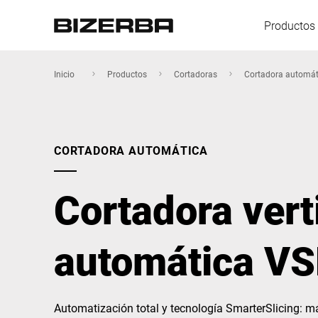
Productos 
Inicio
Productos
Cortadoras
Cortadora automát
Europa
CORTADORA AUTOMÁTICA
America
Cortadora vert
Asia
automática VS
Australia
Automatización total y tecnología SmarterSlicing: m