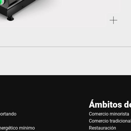
Ámbitos de
cortando
Comercio minorista
Comercio tradiciona
nergético mínimo
Restauración