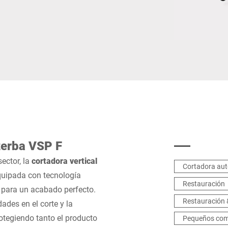
Suiza
Turquía
Reino Unido
zerba VSP F
ector, la
cortadora vertical
Cortadora au
quipada con tecnología
Restauración
 para un acabado perfecto.
Restauración 
ades en el corte y la
otegiendo tanto el producto
Pequeños com