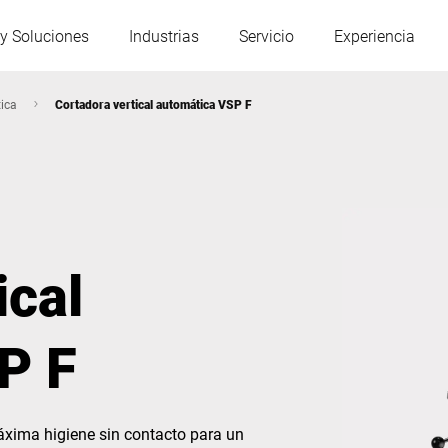
y Soluciones
Industrias
Servicio
Experiencia
ica
Cortadora vertical automática VSP F
Austria
Bélgica
Francia
Alemania
ical
Hungría
Italia
P F
Polonia
Portugal
Serbia
Eslovaquia
áxima higiene sin contacto para un