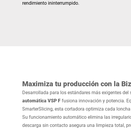
África
rendimiento ininterrumpido.
Sitio web global
Maximiza tu producción con la Bi
Desarrollada para los estándares más exigentes del s
automática VSP F
fusiona innovación y potencia. E
SmarterSlicing, esta cortadora optimiza cada loncha
Su funcionamiento automático elimina las irregularid
descarga sin contacto asegura una limpieza total, pr