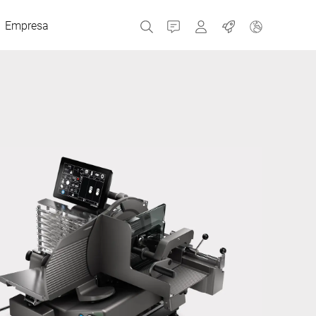
Empresa
Contacto
MyBizerba
Trabajos
República Checa
Grecia
Países Bajos
Rusia
España