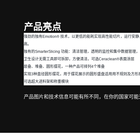
产品亮点
强劲的独有Emotion® 技术，以更低的能耗实现高性能切片，运行安
高。
独有的SmarterSlicing 功能：清洁管理，透明的监控和集中数据管理，
卫生设计无需工具即可拆卸，方便清洁，可选Ceraclean®表面涂层
层叠、堆叠、圆形摆花，一种产品可排列4个堆叠
实现3种直径圆形摆花，用于摆花展示的圆形盛盘适用用不规则及方形
可选超大进料架和称重模块
产品图片和技术信息可能有所不同，在你的国家可能