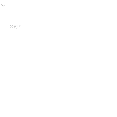
公司 *
电话 *
城市 *