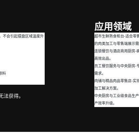
应用领域
静，不会引起摆盘区域温度升
超市生鲜熟食柜台-适合零
的肉类加工与零售端展示需
连锁餐饮与酒店商用厨房-
高效出品。
员工餐饮服务与中央厨房-
原料
需求。
肉铺与精品肉品零售店-实
加工解决方案。
无法获得。
中央厨房与工业级食品生产
产效率升级。