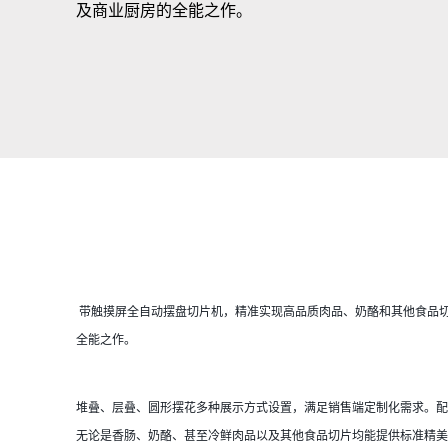
非洲
及商业厨房的全能之作。
全球网站
 带触摸屏全自动摆盘切片机，精准实现高品质肉品、奶酪和其他食品切片及自动摆盘。餐饮酒店及商业厨房的
全能之作。
堆叠、层叠、圆形摆花多种展示方式设置，满足销售端定制化需求。配
无论是香肠、奶酪、甚至冷鲜肉品以及其他食品切片均能提供标准精美