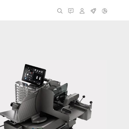
接触
MyBizerba
职业
捷克共和国
希腊
荷兰
俄罗斯
西班牙