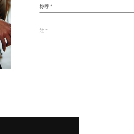
称呼 *
姓 *
电子邮件 *
街道 *
邮政编码 *
国家 *