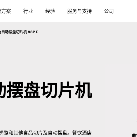
决方案
行业
经验
服务与支持
公司
自动摆盘切片机 VSP F
奥地利
比利时
法国
德国
动摆盘切片机
匈牙利
意大利
波兰
葡萄牙
塞尔维亚
斯洛伐克
奶酪和其他食品切片及自动摆盘。餐饮酒店