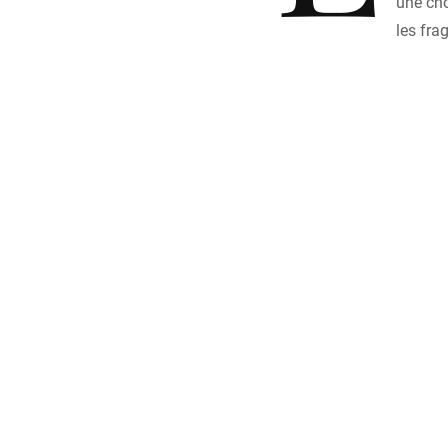
une cho
les fra