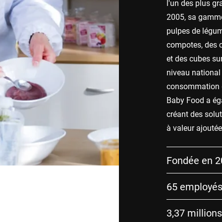
l'un des plus gr
2005, sa gamme
pulpes de légume
compotes, des c
et des cubes su
niveau national 
consommation de
Baby Food a éga
créant des solu
à valeur ajoutée
Fondée en 2
65 employé
3,37 million