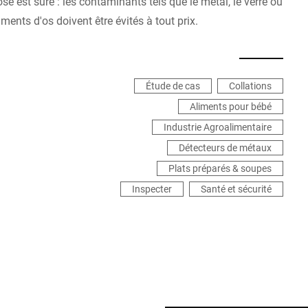
se est sûre : les contaminants tels que le métal, le verre ou
gments d'os doivent être évités à tout prix.
Étude de cas
Collations
Aliments pour bébé
Industrie Agroalimentaire
Détecteurs de métaux
Plats préparés & soupes
Inspecter
Santé et sécurité