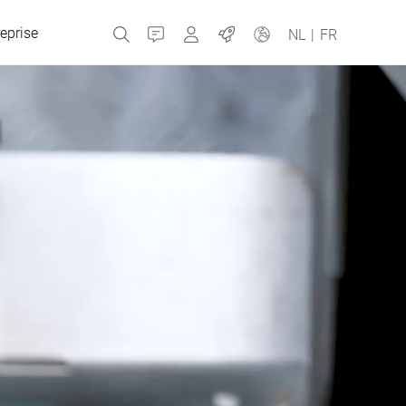
eprise
Contact
MyBizerba
Emplois
NL
|
FR
République tchèque
Grèce
Pays-Bas
Russie
Espagne