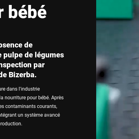
r bébé
Suisse
Turquie
Royaume-Uni
absence de
e pulpe de légumes
inspection par
de Bizerba.
re dans l'industrie
la nourriture pour bébé. Après
 les contaminants courants,
 intégrant un système avancé
production.