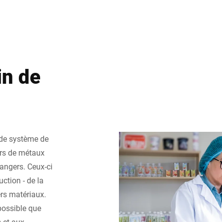
in de
ide système de
urs de métaux
angers. Ceux-ci
ction - de la
ers matériaux.
 possible que
 et aux