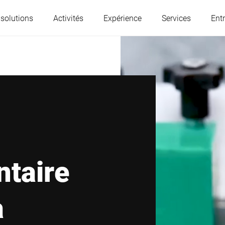
 solutions
Activités
Expérience
Services
Entr
L'Autriche
Belgique
France
Allemagne
Hongrie
Italie
ntaire
Pologne
Portugal
a
Serbie
Slovaquie