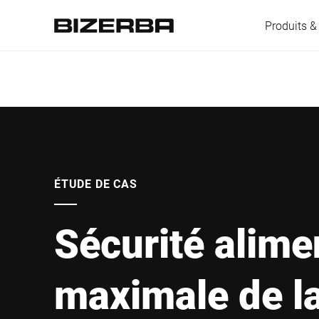
Produits &
L'Europe
Amérique
ÉTUDE DE CAS
Sécurité alime
Asie
maximale de l
Australie